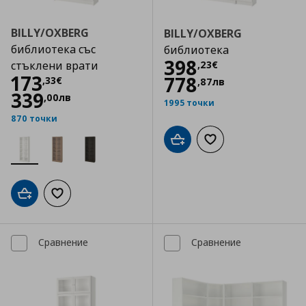
BILLY/OXBERG
BILLY/OXBERG
библиотека със
библиотека
Цена
398,23 €
398
,
23
€
стъклени врати
Цена
173,33 €
173
778
,
33
€
,
87
лв
339
,
00
лв
1995 точки
870 точки
Добави в кошницата
Добави към списъка
Добави в кошницата
Добави към списъка с любими
Сравнение
Сравнение