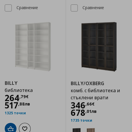
Сравнение
Сравнение
BILLY
BILLY/OXBERG
библиотека
комб. с библиотека и
Цена
264,79 €
264
,
79
€
стъклени врати
Цена
346,66 €
517
346
,
88
лв
,
66
€
678
,
01
лв
1325 точки
1735 точки
Добави в кошницата
Добави към списъка с любими