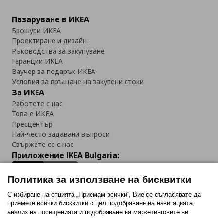
Пазаруване в ИКЕА
Брошури ИКЕА
Проектиране и дизайн
Ръководства за закупуване
Гаранции ИКЕА
Ваучер за подарък ИКЕА
Условия за връщане на закупени стоки
За ИКЕА
Работете с нас
Това е ИКЕА
Пресцентър
Най-често задавани въпроси
Свържете се с нас
Приложение IKEA Bulgaria:
Политика за използване на бисквитки
С избиране на опцията „Приемам всички“, Вие се съгласявате да
приемете всички бисквитки с цел подобряване на навигацията,
Последвайте ни:
анализ на посещенията и подобряване на маркетинговите ни