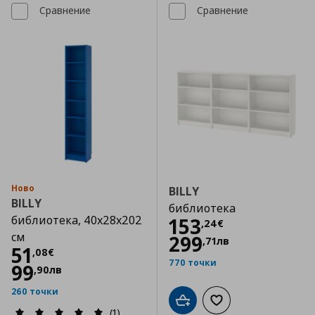
Сравнение
Сравнение
Ново
BILLY
BILLY
библиотека
библиотека, 40x28x202
Цена
153,24 €
153
,
24
€
см
299
,
71
лв
Цена
51,08 €
51
,
08
€
770 точки
99
,
90
лв
260 точки
Добави в кошницата
Добави към списъка
(1)