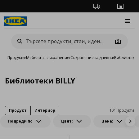
Проследяване на п
Магази
Burge
Camera
Продукти
›
Мебели за съхранение
›
Съхранение за дневна
›
Библиотеки 
Библиотеки BILLY
Продукт
Интериор
101 Продукти
Подреди по
Цвят:
Цена: