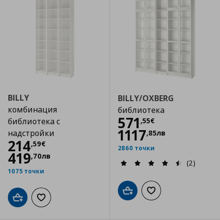
BILLY
BILLY/OXBERG
комбинация
библиотека
Цена
571,55 €
571
,
55
€
библиотека с
1117
надстройки
,
85
лв
Цена
214,59 €
214
,
59
€
2860 точки
419
,
70
лв
(2)
1075 точки
Добави в кошницата
Добави към списъка
Добави в кошницата
Добави към списъка с любими