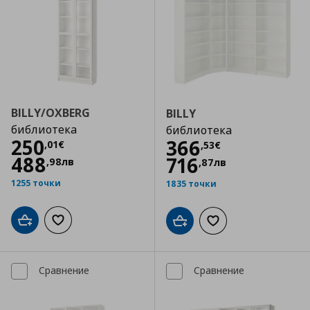
BILLY/OXBERG
BILLY
библиотека
библиотека
Цена
250,01 €
250
Цена
366,53 €
366
,
01
€
,
53
€
488
716
,
98
лв
,
87
лв
1255 точки
1835 точки
Добави в кошницата
Добави към списъка с любими
Добави в кошницата
Добави към списъка
Сравнение
Сравнение