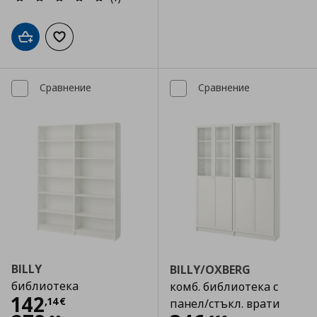
Добави в кошницата
Добави към списъка с любими
Сравнение
Сравнение
BILLY
BILLY/OXBERG
библиотека
комб. библиотека с
Цена
142,14 €
142
,
14
€
панел/стъкл. врати