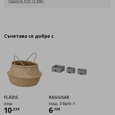
Свалете PDF (2 MB)
Съчетава се добре с
FLÅDIS
RAGGISAR
кош
кош, 3 бр/к-т
Цена
10,22 €
Цена
6,13 €
10
6
,
22
€
,
13
€