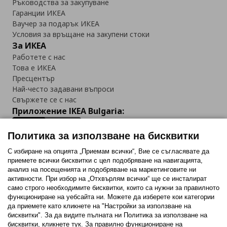
Ръководства за закупуване
Гаранции ИКЕА
Ваучер за подарък ИКЕА
Условия за връщане на закупени стоки
За ИКЕА
Работете с нас
Това е ИКЕА
Пресцентър
Най-често задавани въпроси
Свържете се с нас
Приложение IKEA Bulgaria:
Политика за използване на бисквитки
С избиране на опцията „Приемам всички“, Вие се съгласявате да
приемете всички бисквитки с цел подобряване на навигацията,
Последвайте ни:
анализ на посещенията и подобряване на маркетинговите ни
активности. При избор на „Отхвърлям всички“ ще се инсталират
Facebook
Twitter
Youtube
Pinterest
Instagram
само строго необходимитe бисквитки, които са нужни за правилното
функциониране на уебсайта ни. Можете да изберете кои категории
да приемете като кликнете на "Настройки за използване на
бисквитки". За да видите пълната ни Политика за използване на
бисквитки, кликнете тук. За правилно функциониране на