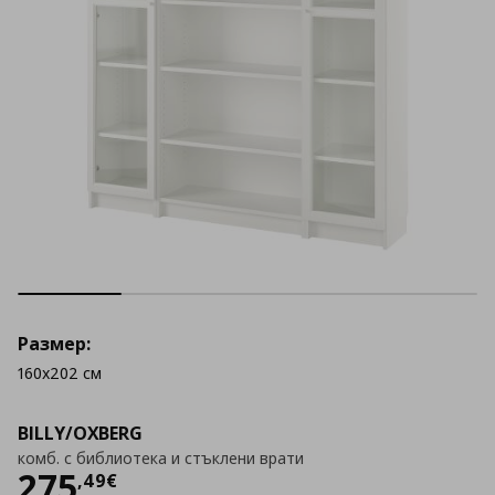
Размер:
160x202 см
BILLY/OXBERG
комб. с библиотека и стъклени врати
Цена
275,49 €
275
,
49
€