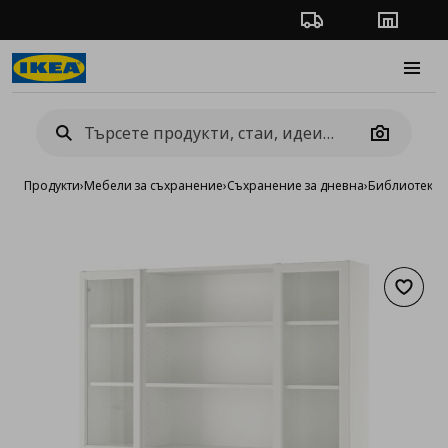
Проследяване на п
Магази
Burge
Camera
Продукти
›
Мебели за съхранение
›
Съхранение за дневна
›
Библиотеки 
Добав