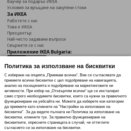
Ваучер за подарък ИКЕА
Условия за връщане на закупени стоки
За ИКЕА
Работете с нас
Това е ИКЕА
Пресцентър
Най-често задавани въпроси
Свържете се с нас
Приложение IKEA Bulgaria:
Политика за използване на бисквитки
С избиране на опцията „Приемам всички“, Вие се съгласявате да
приемете всички бисквитки с цел подобряване на навигацията,
Последвайте ни:
анализ на посещенията и подобряване на маркетинговите ни
активности. При избор на „Отхвърлям всички“ ще се инсталират
Facebook
Twitter
Youtube
Pinterest
Instagram
само строго необходимитe бисквитки, които са нужни за правилното
функциониране на уебсайта ни. Можете да изберете кои категории
да приемете като кликнете на "Настройки за използване на
бисквитки". За да видите пълната ни Политика за използване на
бисквитки, кликнете тук. За правилно функциониране на
бисквитките, опреснете страницата в случай, че оттеглите
съгласието си за използване на бисквитки.
Политика за използване на бисквитки (Cookies)