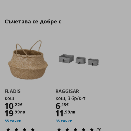
Съчетава се добре с
FLÅDIS
RAGGISAR
кош
кош, 3 бр/к-т
Цена
10,22 €
Цена
6,13 €
10
6
,
22
€
,
13
€
19
11
,
99
лв
,
99
лв
55 точки
35 точки
(9)