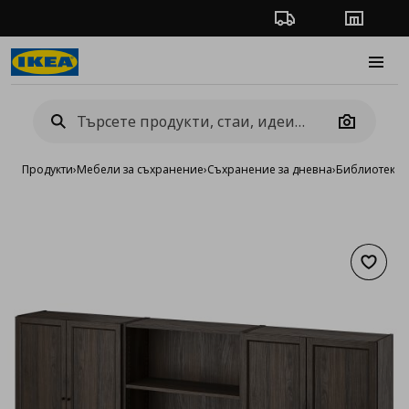
Проследяване на п
Магази
Burge
Camera
Продукти
›
Мебели за съхранение
›
Съхранение за дневна
›
Библиотеки 
Добав