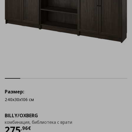
Размер:
240x30x106 см
BILLY/OXBERG
комбинация, библиотека с врати
Цена
275,96 €
275
,
96
€