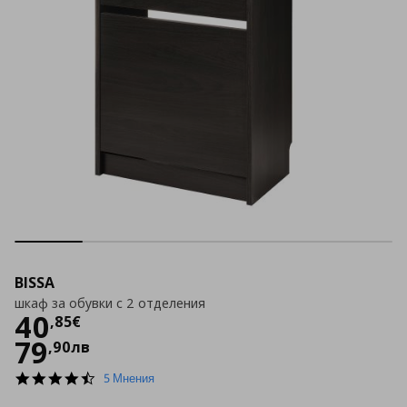
BISSA
шкаф за обувки с 2 отделения
Цена
40,85 €
40
,
85
€
79
,
90
лв
4.6
5 Мнения
star