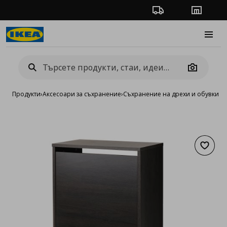
Проследяване на п
Магази
Burge
Camera
Продукти
›
Аксесоари за съхранение
›
Съхранение на дрехи и обувки
›
Ш
Добав