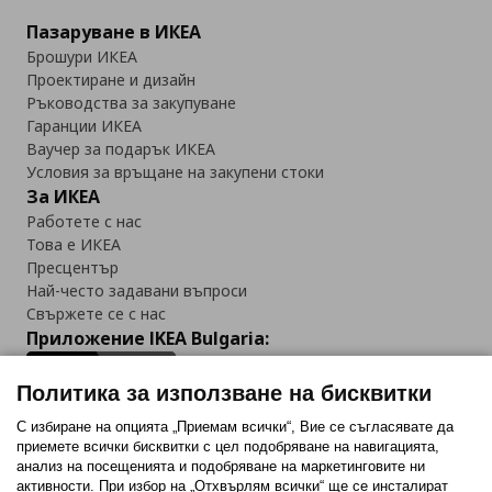
Пазаруване в ИКЕА
Брошури ИКЕА
Проектиране и дизайн
Ръководства за закупуване
Гаранции ИКЕА
Ваучер за подарък ИКЕА
Условия за връщане на закупени стоки
За ИКЕА
Работете с нас
Това е ИКЕА
Пресцентър
Най-често задавани въпроси
Свържете се с нас
Приложение IKEA Bulgaria:
Политика за използване на бисквитки
С избиране на опцията „Приемам всички“, Вие се съгласявате да
приемете всички бисквитки с цел подобряване на навигацията,
Последвайте ни:
анализ на посещенията и подобряване на маркетинговите ни
активности. При избор на „Отхвърлям всички“ ще се инсталират