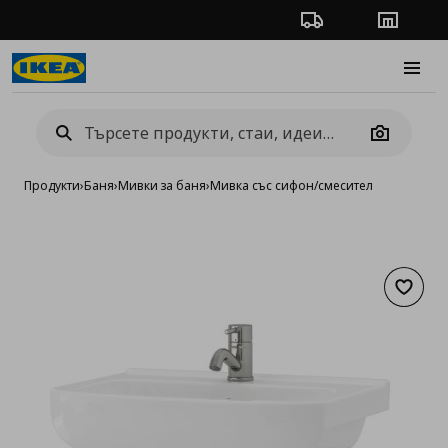
Проследяване на п
Магази
Burge
Camera
Продукти
›
Баня
›
Мивки за баня
›
Мивка със сифон/смесител
Добав