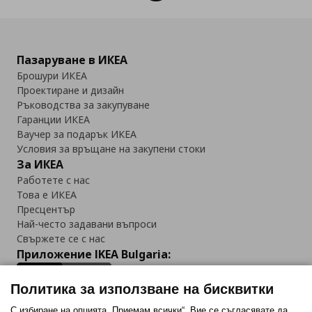
Пазаруване в ИКЕА
Брошури ИКЕА
Проектиране и дизайн
Ръководства за закупуване
Гаранции ИКЕА
Ваучер за подарък ИКЕА
Условия за връщане на закупени стоки
За ИКЕА
Работете с нас
Това е ИКЕА
Пресцентър
Най-често задавани въпроси
Свържете се с нас
Приложение IKEA Bulgaria:
Политика за използване на бисквитки
С избиране на опцията „Приемам всички“, Вие се съгласявате да