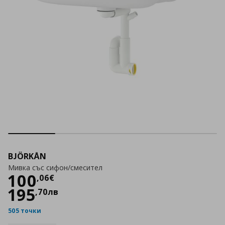
BJÖRKÅN
Мивка със сифон/смесител
Цена
100,06 €
100
,
06
€
195
,
70
лв
505 точки