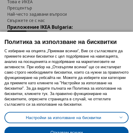
Това е ИКЕА
Пресцентър
Най-често задавани въпроси
Свържете се с нас
Приложение IKEA Bulgaria:
Политика за използване на бисквитки
С избиране на опцията „Приемам всички“, Вие се съгласявате да
приемете всички бисквитки с цел подобряване на навигацията,
Последвайте ни:
анализ на посещенията и подобряване на маркетинговите ни
активности. При избор на „Отхвърлям всички“ ще се инсталират
Facebook
Twitter
Youtube
Pinterest
Instagram
само строго необходимитe бисквитки, които са нужни за правилното
функциониране на уебсайта ни. Можете да изберете кои категории
да приемете като кликнете на "Настройки за използване на
бисквитки". За да видите пълната ни Политика за използване на
бисквитки, кликнете тук. За правилно функциониране на
бисквитките, опреснете страницата в случай, че оттеглите
съгласието си за използване на бисквитки.
Политика за използване на бисквитки (Cookies)
Избор на настройки за използване на бисквитки
Настройки за използване на бисквитки
Условия за ползване на ikea.bg
Обща политика за личните данни
Политика за защита на личните данни на ikea.bg
Общи условия на програма IKEA Family
Отказвам всички