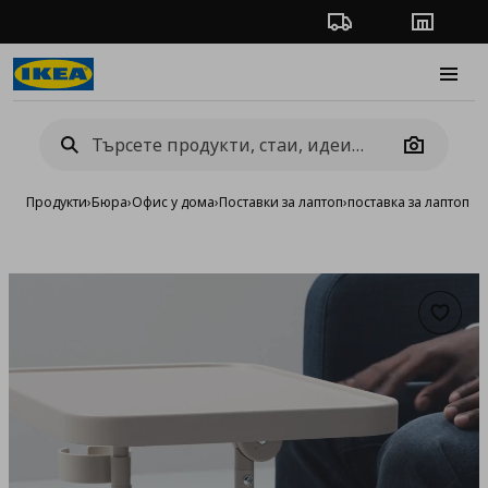
Проследяване на п
Магази
Burge
Camera
Продукти
›
Бюра
›
Офис у дома
›
Поставки за лаптоп
›
поставка за лаптоп
Добав