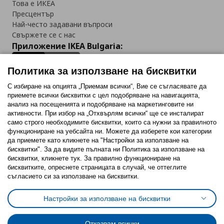
Това е ИКЕА
Пресцентър
Най-често задавани въпроси
Свържете се с нас
Приложение IKEA Bulgaria:
Политика за използване на бисквитки
С избиране на опцията „Приемам всички“, Вие се съгласявате да
приемете всички бисквитки с цел подобряване на навигацията,
Последвайте ни:
анализ на посещенията и подобряване на маркетинговите ни
активности. При избор на „Отхвърлям всички“ ще се инсталират
Facebook
Twitter
Youtube
Pinterest
Instagram
само строго необходимитe бисквитки, които са нужни за правилното
функциониране на уебсайта ни. Можете да изберете кои категории
да приемете като кликнете на "Настройки за използване на
бисквитки". За да видите пълната ни Политика за използване на
бисквитки, кликнете тук. За правилно функциониране на
бисквитките, опреснете страницата в случай, че оттеглите
съгласието си за използване на бисквитки.
Политика за използване на бисквитки (Cookies)
Избор на настройки за използване на бисквитки
Настройки за използване на бисквитки
Условия за ползване на ikea.bg
Обща политика за личните данни
Политика за защита на личните данни на ikea.bg
Общи условия на програма IKEA Family
Отказвам всички