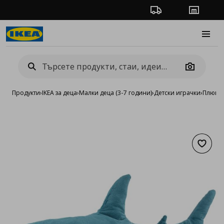
Проследяване на п
Магази
Burge
Camera
Продукти
›
IKEA за деца
›
Малки деца (3-7 години)
›
Детски играчки
›
Плюше
Добав