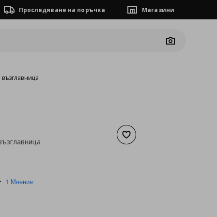
Проследяване на поръчка
Магазини
Camera
а възглавница
Добави към списъка с люб
възглавница
а
10,22 €
5.0
1 Мнение
star
rating