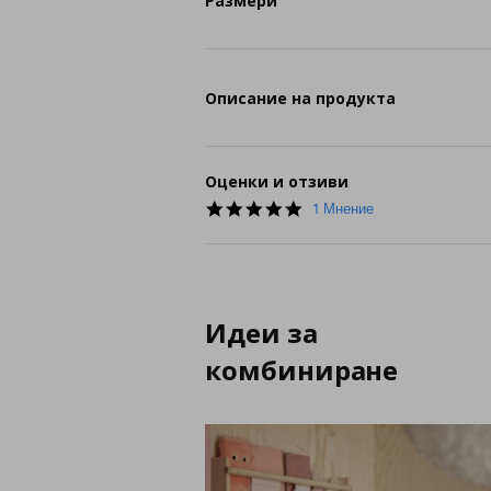
Размери
Описание на продукта
Оценки и отзиви
5.0
1 Мнение
star
rating
Идеи за
комбиниране