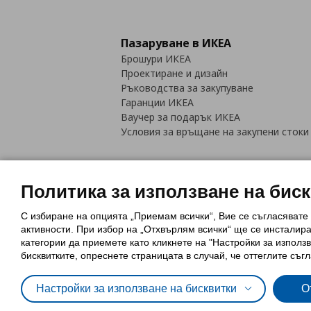
Пазаруване в ИКЕА
Брошури ИКЕА
Проектиране и дизайн
Ръководства за закупуване
Гаранции ИКЕА
Ваучер за подарък ИКЕА
Условия за връщане на закупени стоки
Политика за използване на бис
С избиране на опцията „Приемам всички“, Вие се съгласявате
Политика за използване на бискви
активности. При избор на „Отхвърлям всички“ ще се инсталир
Обща политика за личните данни
категории да приемете като кликнете на "Настройки за използв
Политика за защита на лични данн
бисквитките, опреснете страницата в случай, че оттеглите съгл
Настройки за използване на бисквитки
О