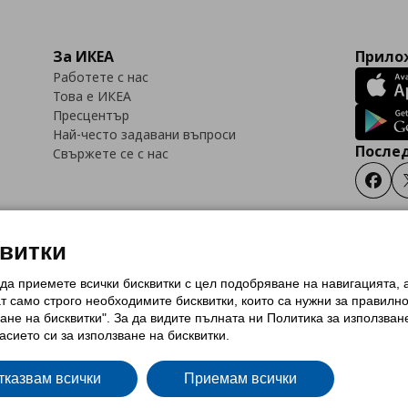
За ИКЕА
Прилож
Работете с нас
Това е ИКЕА
Пресцентър
Най-често задавани въпроси
Послед
Свържете се с нас
Faceb
квитки
 да приемете всички бисквитки с цел подобряване на навигацията,
тки (Cookies)
Избор на настройки за използване на бисквитки
Условия за п
ат само строго необходимитe бисквитки, които са нужни за правилн
Политика за защита на личните данни на ikea.bg
Общи условия на програма
ане на бисквитки". За да видите пълната ни Политика за използван
и на програма IKEA Family
асието си за използване на бисквитки.
тказвам всички
Приемам всички