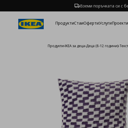
Вземи поръчката си с б
Продукти
Стаи
Оферти
Услуги
Проекти
Продукти
›
IKEA за деца
›
Деца (8-12 години)
›
Текст