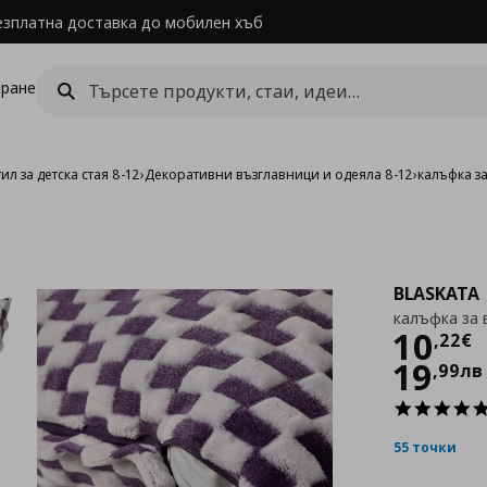
езплатна доставка до мобилен хъб
ране
ил за детска стая 8-12
›
Декоративни възглавници и одеяла 8-12
›
калъфка з
BLASKATA
калъфка за 
Цен
10
,
22
€
19
,
99
лв
55 точки