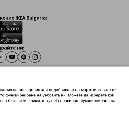
ение IKEA Bulgaria:
вайте ни:
ook
Twitter
Youtube
Pinterest
Instagram
 анализ на посещенията и подобряване на маркетинговите ни
олзване на ikea.bg
ото функциониране на уебсайта ни. Можете да изберете кои
 IKEA Family
е на бисквитки, кликнете тук. За правилно функциониране на