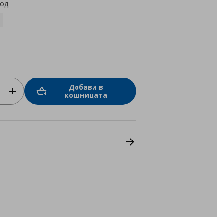
код
Добави в
кошницата