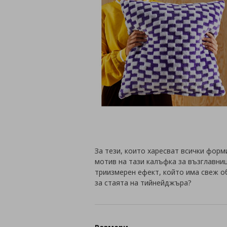
За тези, които харесват всички форм
мотив на тази калъфка за възглавни
триизмерен ефект, който има свеж о
за стаята на тийнейджъра?