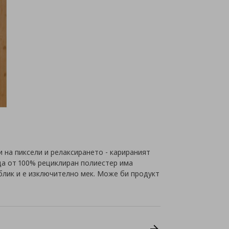
и на пиксели и релаксирането - карираният
ца от 100% рециклиран полиестер има
блик и е изключително мек. Може би продукт