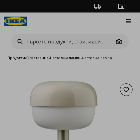
Проследяване на п
Магази
Burge
Camera
Продукти
›
Осветление
›
Настолни лампи
›
настолна лампа
Добав