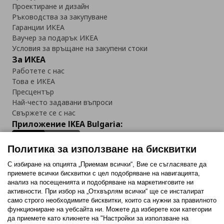
Проектиране и дизайн
Ръководства за закупуване
Гаранции ИКЕА
Ваучер за подарък ИКЕА
Условия за връщане на закупени стоки
За ИКЕА
Работете с нас
Това е ИКЕА
Пресцентър
Най-често задавани въпроси
Свържете се с нас
Приложение IKEA Bulgaria:
Политика за използване на бисквитки
С избиране на опцията „Приемам всички“, Вие се съгласявате да
приемете всички бисквитки с цел подобряване на навигацията,
Последвайте ни:
анализ на посещенията и подобряване на маркетинговите ни
активности. При избор на „Отхвърлям всички“ ще се инсталират
Facebook
Twitter
Youtube
Pinterest
Instagram
само строго необходимитe бисквитки, които са нужни за правилното
функциониране на уебсайта ни. Можете да изберете кои категории
да приемете като кликнете на "Настройки за използване на