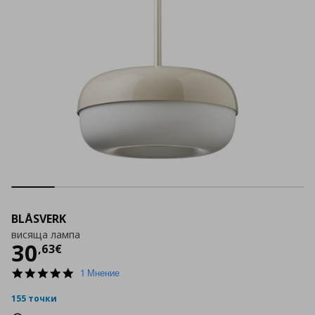
BLÅSVERK
висяща лампа
Цена
30,63 €
30
,
63
€
5.0
1 Мнение
star
rating
155 точки