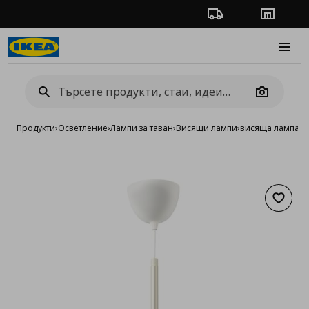
Проследяване на п
Магази
Burge
Camera
Продукти
›
Осветление
›
Лампи за таван
›
Висящи лампи
›
висяща лампа
Добав