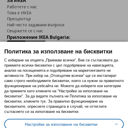
За ИКЕА
Работете с нас
Това е ИКЕА
Пресцентър
Най-често задавани въпроси
Свържете се с нас
Приложение IKEA Bulgaria:
Политика за използване на бисквитки
С избиране на опцията „Приемам всички“, Вие се съгласявате да
приемете всички бисквитки с цел подобряване на навигацията,
Последвайте ни:
анализ на посещенията и подобряване на маркетинговите ни
активности. При избор на „Отхвърлям всички“ ще се инсталират
Facebook
Twitter
Youtube
Pinterest
Instagram
само строго необходимитe бисквитки, които са нужни за правилното
функциониране на уебсайта ни. Можете да изберете кои категории
да приемете като кликнете на "Настройки за използване на
бисквитки". За да видите пълната ни Политика за използване на
бисквитки, кликнете тук. За правилно функциониране на
бисквитките, опреснете страницата в случай, че оттеглите
съгласието си за използване на бисквитки.
Политика за използване на бисквитки (Cookies)
Избор на настройки за използване на бисквитки
Настройки за използване на бисквитки
Условия за ползване на ikea.bg
Обща политика за личните данни