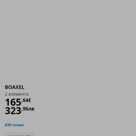
BOAXEL
2 елемента
Цена
165,64 €
165
,
64
€
323
,
96
лв
830 точки