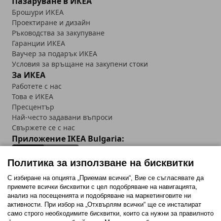
Пазаруване в ИКЕА
Брошури ИКЕА
Проектиране и дизайн
Ръководства за закупуване
Гаранции ИКЕА
Ваучер за подарък ИКЕА
Условия за връщане на закупени стоки
За ИКЕА
Работете с нас
Това е ИКЕА
Пресцентър
Най-често задавани въпроси
Свържете се с нас
Приложение IKEA Bulgaria:
Политика за използване на бисквитки
С избиране на опцията „Приемам всички“, Вие се съгласявате да
приемете всички бисквитки с цел подобряване на навигацията,
Последвайте ни:
анализ на посещенията и подобряване на маркетинговите ни
активности. При избор на „Отхвърлям всички“ ще се инсталират
Facebook
Twitter
Youtube
Pinterest
Instagram
само строго необходимитe бисквитки, които са нужни за правилното