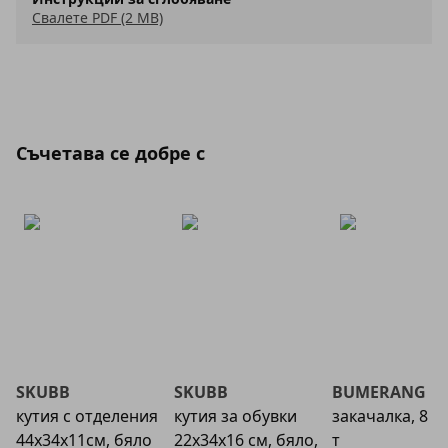
Свалете PDF (2 MB)
Съчетава се добре с
SKUBB
SKUBB
BUMERANG
кутия с отделения
кутия за обувки
закачалка, 8 бр
44х34х11см, бяло
22x34x16 см, бяло,
т