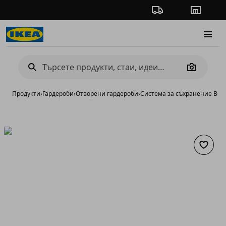
Проследяване на по
Магазин
Burge
Camera
Продукти
›
Гардероби
›
Отворени гардероби
›
Система за съхранение BOA
Добави