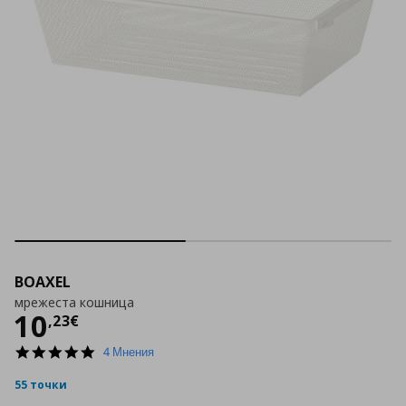
BOAXEL
мрежеста кошница
Цена
10,23 €
10
,
23
€
5.0
4 Мнения
star
rating
55 точки