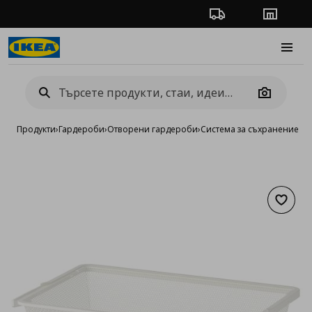
Проследяване на п
Магази
Burge
Camera
Продукти
›
Гардероби
›
Отворени гардероби
›
Система за съхранение B
Добав