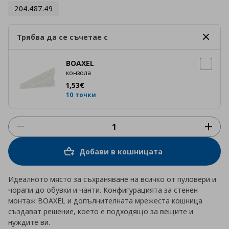
204.487.49
Трябва да се съчетае с
BOAXEL
конзола
Цена
1,53 €
1
,
53
€
10 точки
Добави в кошницата
Идеалното място за съхраняване на всичко от пуловери и
чорапи до обувки и чанти. Конфигурацията за стенен
монтаж BOAXEL и допълнителната мрежеста кошница
създават решение, което е подходящо за вещите и
нуждите ви.