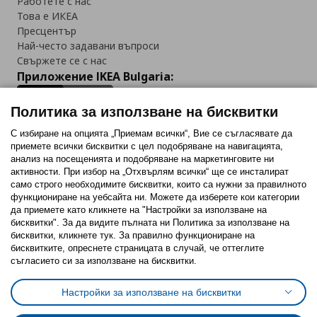
Работете с нас
Това е ИКЕА
Пресцентър
Най-често задавани въпроси
Свържете се с нас
Приложение IKEA Bulgaria:
Политика за използване на бисквитки
С избиране на опцията „Приемам всички“, Вие се съгласявате да
приемете всички бисквитки с цел подобряване на навигацията,
Последвайте ни:
анализ на посещенията и подобряване на маркетинговите ни
активности. При избор на „Отхвърлям всички“ ще се инсталират
Facebook
Twitter
Youtube
Pinterest
Instagram
само строго необходимитe бисквитки, които са нужни за правилното
функциониране на уебсайта ни. Можете да изберете кои категории
да приемете като кликнете на "Настройки за използване на
бисквитки". За да видите пълната ни Политика за използване на
бисквитки, кликнете тук. За правилно функциониране на
бисквитките, опреснете страницата в случай, че оттеглите
съгласието си за използване на бисквитки.
Политика за използване на бисквитки (Cookies)
Избор на настройки за използване на бисквитки
Настройки за използване на бисквитки
Условия за ползване на ikea.bg
Обща политика за личните данни
Политика за защита на личните данни на ikea.bg