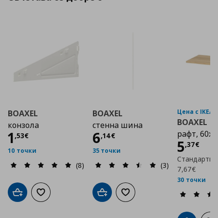
Цена с IKEA 
BOAXEL
BOAXEL
BOAXEL
конзола
стенна шина
Цена
1,53 €
Цена
6,14 €
1
6
рaфт, 60x4
,
53
€
,
14
€
Цена
5
,
37
€
10 точки
35 точки
Стандартна
(8)
(3)
7,67€
30 точки
Добави в кошницата
Добави към списъка с любими
Добави в кошницата
Добави към списъка с люб