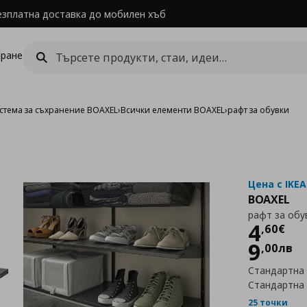
езплатна доставка до мобилен хъб
ране
стема за съхранение BOAXEL
›
Всички елементи BOAXEL
›
рафт за обувки
Цена с IKEA
BOAXEL
рафт за обу
Цен
4
,
60
€
9
,
00
лв
Стандартна
Стандартна
25 точки