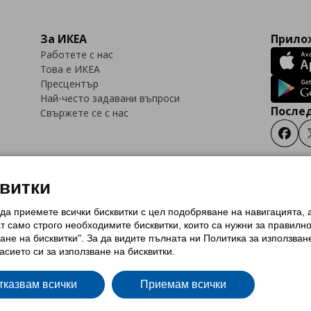
За ИКЕА
Прилож
Работете с нас
Това е ИКЕА
Пресцентър
Най-често задавани въпроси
Послед
Свържете се с нас
Faceb
квитки
 да приемете всички бисквитки с цел подобряване на навигацията,
тки (Cookies)
Избор на настройки за използване на бисквитки
Условия за п
ат само строго необходимитe бисквитки, които са нужни за правилн
Политика за защита на личните данни на ikea.bg
Общи условия на програма
ане на бисквитки". За да видите пълната ни Политика за използван
и на програма IKEA Family
асието си за използване на бисквитки.
тказвам всички
Приемам всички