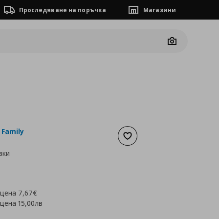
Проследяване на поръчка
Магазини
Camera
 Family
Добави към списъка с люб
вки
а
4,60 €
 цена
7,67€
 цена
15,00лв