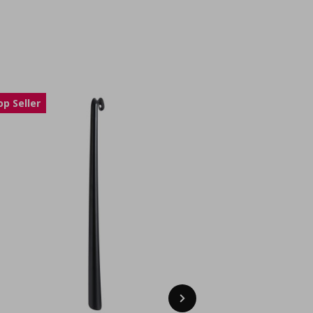
op Seller
Next