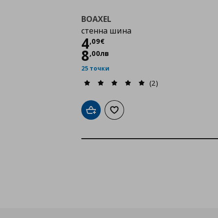
BOAXEL
стенна шина
Цена
4,09 €
4
,
09
€
8
,
00
лв
25 точки
(2)
Добави в кошницата
Добави към списъка с любими