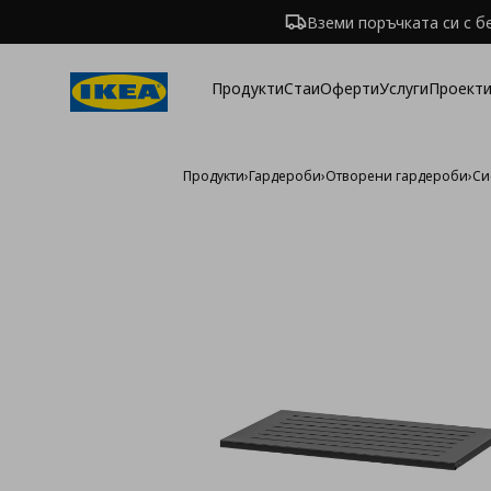
Вземи поръчката си с б
Продукти
Стаи
Оферти
Услуги
Проекти
Продукти
›
Гардероби
›
Отворени гардероби
›
Си