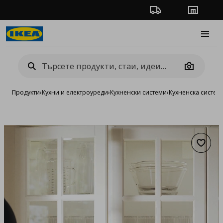
Проследяване на п
Магази
Burge
Camera
Продукти
›
Кухни и електроуреди
›
Кухненски системи
›
Кухненска систе
Добав