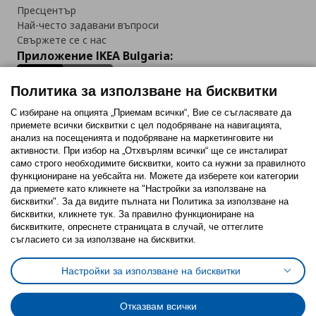
Пресцентър
Най-често задавани въпроси
Свържете се с нас
Приложение IKEA Bulgaria:
Политика за използване на бисквитки
С избиране на опцията „Приемам всички“, Вие се съгласявате да
приемете всички бисквитки с цел подобряване на навигацията,
Последвайте ни:
анализ на посещенията и подобряване на маркетинговите ни
активности. При избор на „Отхвърлям всички“ ще се инсталират
Facebook
Twitter
Youtube
Pinterest
Instagram
само строго необходимитe бисквитки, които са нужни за правилното
функциониране на уебсайта ни. Можете да изберете кои категории
да приемете като кликнете на "Настройки за използване на
бисквитки". За да видите пълната ни Политика за използване на
бисквитки, кликнете тук. За правилно функциониране на
бисквитките, опреснете страницата в случай, че оттеглите
съгласието си за използване на бисквитки.
Политика за използване на бисквитки (Cookies)
Избор на настройки за използване на бисквитки
Настройки за използване на бисквитки
Условия за ползване на ikea.bg
Обща политика за личните данни
Политика за защита на личните данни на ikea.bg
Общи условия на програма IKEA Family
Отказвам всички