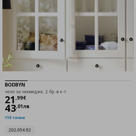
BODBYN
чело за чекмедже, 2 бр. в к-т
Цена
21,99 €
21
,
99
€
43
,
01
лв
110 точки
202.054.92