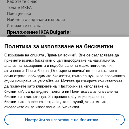
Работете с нас
Това е ИКЕА
Пресцентър
Най-често задавани въпроси
Свържете се с нас
Приложение IKEA Bulgaria:
Политика за използване на бисквитки
С избиране на опцията „Приемам всички“, Вие се съгласявате да
приемете всички бисквитки с цел подобряване на навигацията,
Последвайте ни:
анализ на посещенията и подобряване на маркетинговите ни
активности. При избор на „Отхвърлям всички“ ще се инсталират
Facebook
Twitter
Youtube
Pinterest
Instagram
само строго необходимитe бисквитки, които са нужни за правилното
функциониране на уебсайта ни. Можете да изберете кои категории
да приемете като кликнете на "Настройки за използване на
бисквитки". За да видите пълната ни Политика за използване на
бисквитки, кликнете тук. За правилно функциониране на
бисквитките, опреснете страницата в случай, че оттеглите
съгласието си за използване на бисквитки.
Политика за използване на бисквитки (Cookies)
Избор на настройки за използване на бисквитки
Настройки за използване на бисквитки
Условия за ползване на ikea.bg
Обща политика за личните данни
Политика за защита на личните данни на ikea.bg