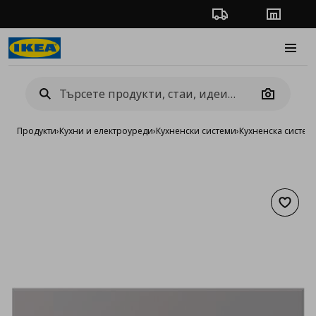
Проследяване на п
Магази
Burge
Camera
Продукти
›
Кухни и електроуреди
›
Кухненски системи
›
Кухненска систе
Добав