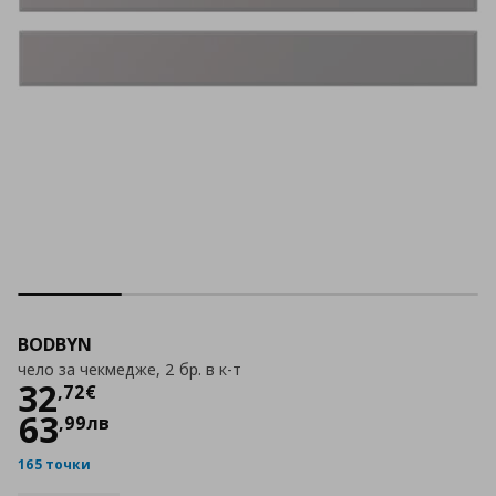
BODBYN
чело за чекмедже, 2 бр. в к-т
Цена
32,72 €
32
,
72
€
63
,
99
лв
165 точки