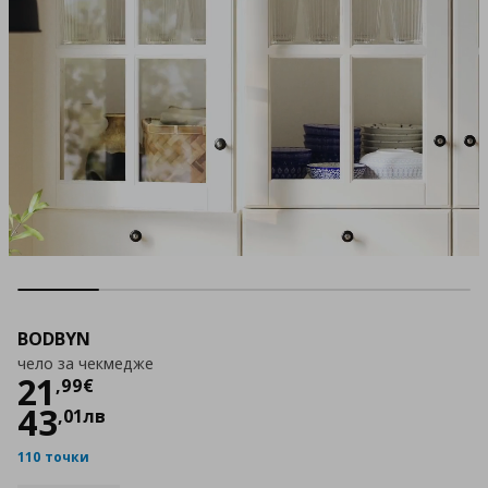
BODBYN
чело за чекмедже
Цена
21,99 €
21
,
99
€
43
,
01
лв
110 точки