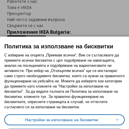
Работете с нас
Това е ИКЕА
Пресцентър
Най-често задавани въпроси
Свържете се с нас
Приложение IKEA Bulgaria:
Политика за използване на бисквитки
С избиране на опцията „Приемам всички“, Вие се съгласявате да
приемете всички бисквитки с цел подобряване на навигацията,
Последвайте ни:
анализ на посещенията и подобряване на маркетинговите ни
активности. При избор на „Отхвърлям всички“ ще се инсталират
Facebook
Twitter
Youtube
Pinterest
Instagram
само строго необходимитe бисквитки, които са нужни за правилното
функциониране на уебсайта ни. Можете да изберете кои категории
да приемете като кликнете на "Настройки за използване на
бисквитки". За да видите пълната ни Политика за използване на
бисквитки, кликнете тук. За правилно функциониране на
бисквитките, опреснете страницата в случай, че оттеглите
съгласието си за използване на бисквитки.
Политика за използване на бисквитки (Cookies)
Избор на настройки за използване на бисквитки
Настройки за използване на бисквитки
Условия за ползване на ikea.bg
Обща политика за личните данни
Политика за защита на личните данни на ikea.bg