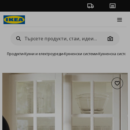
Проследяване на п
Магази
Burge
Camera
Продукти
›
Кухни и електроуреди
›
Кухненски системи
›
Кухненска систе
Добав