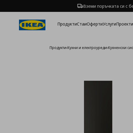
Вземи поръчката си с б
Продукти
Стаи
Оферти
Услуги
Проекти
Продукти
›
Кухни и електроуреди
›
Кухненски си