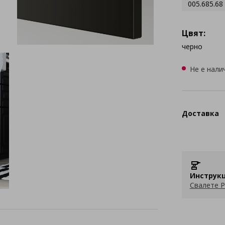
005.685.68
Цвят:
черно
Не е нали
Доставка
Инструкц
Свалете P