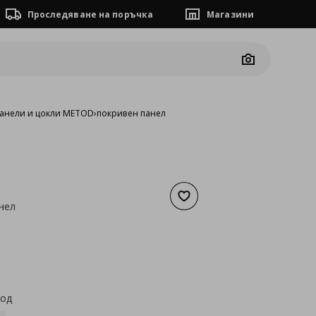
Проследяване на поръчка
Магазини
Camera
анели и цокли METOD
›
покривен панел
Добави към списъка с люб
нел
а
26,08 €
код