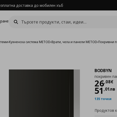
езплатна доставка до мобилен хъб
ране
стеми
›
Кухненска система METOD
›
Врати, чела и панели METOD
›
Покривни п
BODBYN
покривен па
Цен
26
,
08
€
51
,
01
лв
135 точки
Продуктов 