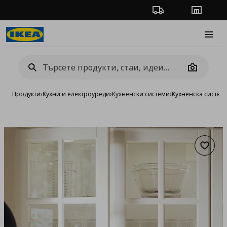
Проследяване на п
Магази
Burge
Camera
Продукти
›
Кухни и електроуреди
›
Кухненски системи
›
Кухненска систе
Добав