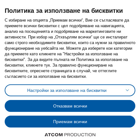
Политика за използване на бисквитки
С избиране на опцията „Приемам всички“, Вие се съгласявате да
приемете всички бисквитки с цел подобряване на навигацията,
Последвайте ни:
анализ на посещенията и подобряване на маркетинговите ни
активности. При избор на „Отхвърлям всички“ ще се инсталират
Facebook
Twitter
Youtube
Pinterest
Instagram
само строго необходимитe бисквитки, които са нужни за правилното
функциониране на уебсайта ни. Можете да изберете кои категории
да приемете като кликнете на "Настройки за използване на
бисквитки". За да видите пълната ни Политика за използване на
бисквитки, кликнете тук. За правилно функциониране на
бисквитките, опреснете страницата в случай, че оттеглите
съгласието си за използване на бисквитки.
Политика за използване на бисквитки (Cookies)
Избор на настройки за използване на бисквитки
Настройки за използване на бисквитки
Условия за ползване на ikea.bg
Обща политика за личните данни
Политика за защита на личните данни на ikea.bg
Общи условия на програма IKEA Family
Отказвам всички
Политика за защита на лични данни на програма IKEA Family
Приемам всички
© Inter-IKEA Systems B.V. 1999 - 2025