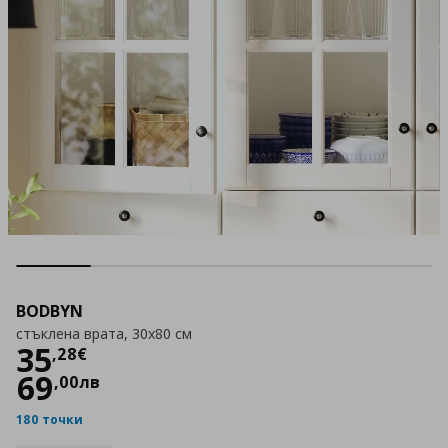
BODBYN
стъклена врата, 30x80 см
Цена
35,28 €
35
,
28
€
69
,
00
лв
180 точки