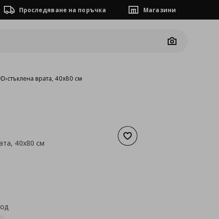
Проследяване на поръчка
Магазини
Camera
OD
›
стъклена врата, 40x80 см
Добави към списъка с люб
ата, 40x80 см
а
48,06 €
код