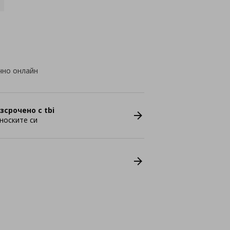
чно онлайн
зсрочено с tbi
носките си