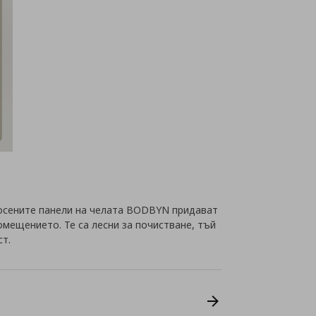
косените панели на челата BODBYN придават
омещението. Те са лесни за почистване, тъй
ст.