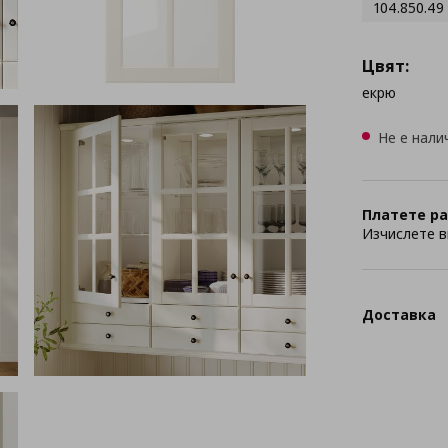
104.850.49
Цвят:
екрю
Не е нали
Платете ра
Изчислете в
Доставка