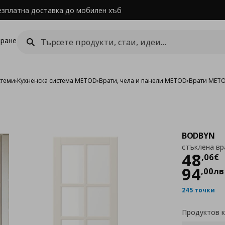
езплатна доставка до мобилен хъб
ране
стеми
›
Кухненска система METOD
›
Врати, чела и панели METOD
›
Врати MET
BODBYN
стъклена вр
Цен
48
,
06
€
94
,
00
лв
245 точки
Продуктов 