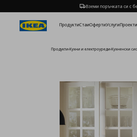
Вземи поръчката си с б
Продукти
Стаи
Оферти
Услуги
Проекти
Продукти
›
Кухни и електроуреди
›
Кухненски си