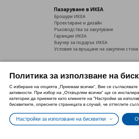
Пазаруване в ИКЕА
Брошури ИКЕА
Проектиране и дизайн
Ръководства за закупуване
Гаранции ИКЕА
Ваучер за подарък ИКЕА
Условия за връщане на закупени стоки
Политика за използване на бис
С избиране на опцията „Приемам всички“, Вие се съгласявате
Политика за използване на бискви
активности. При избор на „Отхвърлям всички“ ще се инсталир
Обща политика за личните данни
категории да приемете като кликнете на "Настройки за използв
Политика за защита на лични данн
бисквитките, опреснете страницата в случай, че оттеглите съгл
Настройки за използване на бисквитки
О
© Inter-IKEA Systems B.V. 1999 - 2025