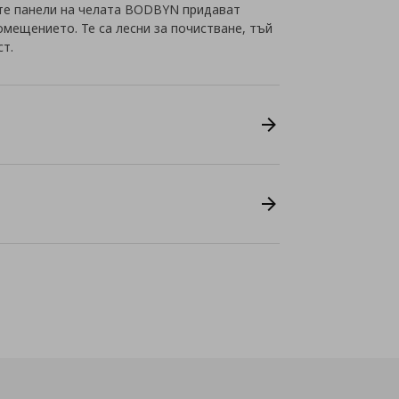
ите панели на челата BODBYN придават
омещението. Те са лесни за почистване, тъй
ст.