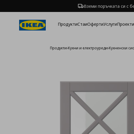
Вземи поръчката си с б
Продукти
Стаи
Оферти
Услуги
Проекти
Продукти
›
Кухни и електроуреди
›
Кухненски си