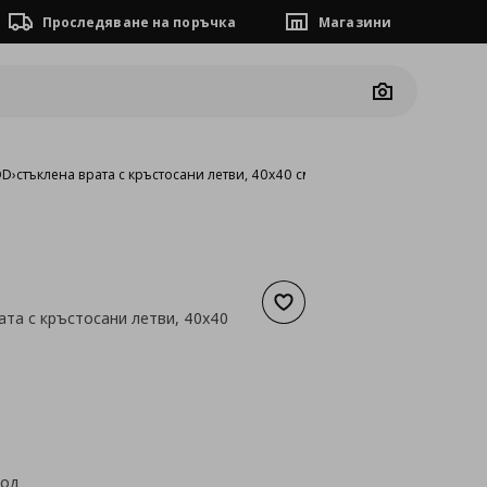
Проследяване на поръчка
Магазини
Camera
OD
›
стъклена врата с кръстосани летви, 40x40 см
Добави към списъка с люб
ата с кръстосани летви, 40x40
а
37,84 €
код