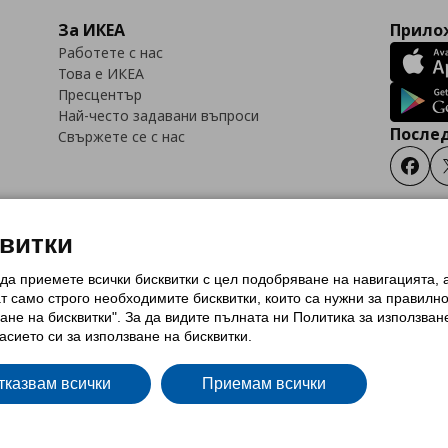
За ИКЕА
Прилож
Работете с нас
Това е ИКЕА
Пресцентър
Най-често задавани въпроси
Послед
Свържете се с нас
Faceb
квитки
 да приемете всички бисквитки с цел подобряване на навигацията,
тки (Cookies)
Избор на настройки за използване на бисквитки
Условия за п
ат само строго необходимитe бисквитки, които са нужни за правилн
Политика за защита на личните данни на ikea.bg
Общи условия на програма
ане на бисквитки". За да видите пълната ни Политика за използван
и на програма IKEA Family
асието си за използване на бисквитки.
тказвам всички
Приемам всички