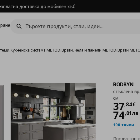
езплатна доставка до мобилен хъб
ране
стеми
›
Кухненска система METOD
›
Врати, чела и панели METOD
›
Врати MET
BODBYN
стъклена вр
см
Цен
37
,
84
€
74
,
01
лв
190 точки
Продуктов 