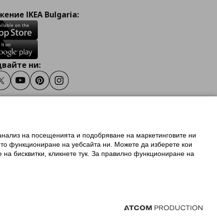
ение IKEA Bulgaria:
вайте ни:
ook
Twitter
Youtube
Pinterest
Instagram
 анализ на посещенията и подобряване на маркетинговите ни
олзване на ikea.bg
ото функциониране на уебсайта ни. Можете да изберете кои
 IKEA Family
е на бисквитки, кликнете тук. За правилно функциониране на