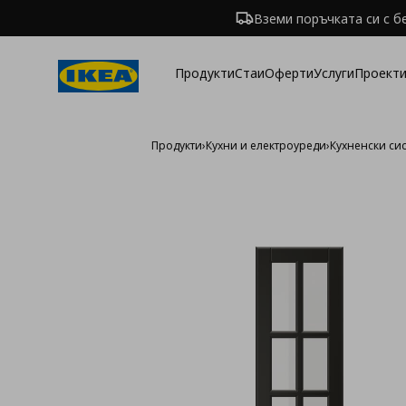
Вземи поръчката си с б
Продукти
Стаи
Оферти
Услуги
Проекти
Продукти
›
Кухни и електроуреди
›
Кухненски си