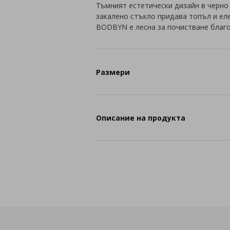
Тъмният естетически дизайн в черно
закалено стъкло придава топъл и ел
BODBYN е лесна за почистване благо
Размери
Описание на продукта