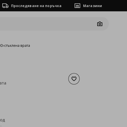
Проследяване на поръчка
Магазини
Camera
OD
›
стъклена врата
Добави към списъка с люб
ата
а
35,28 €
код