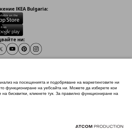
ение IKEA Bulgaria:
вайте ни:
ook
Twitter
Youtube
Pinterest
Instagram
 анализ на посещенията и подобряване на маркетинговите ни
олзване на ikea.bg
ото функциониране на уебсайта ни. Можете да изберете кои
 IKEA Family
е на бисквитки, кликнете тук. За правилно функциониране на