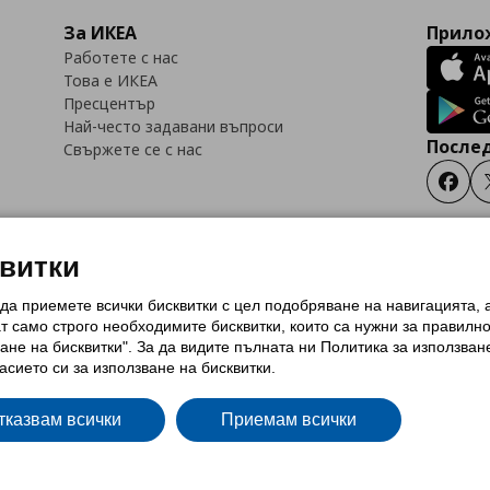
За ИКЕА
Прилож
Работете с нас
Това е ИКЕА
Пресцентър
Най-често задавани въпроси
Послед
Свържете се с нас
Faceb
квитки
 да приемете всички бисквитки с цел подобряване на навигацията,
тки (Cookies)
Избор на настройки за използване на бисквитки
Условия за п
ат само строго необходимитe бисквитки, които са нужни за правилн
Политика за защита на личните данни на ikea.bg
Общи условия на програма
ане на бисквитки". За да видите пълната ни Политика за използван
и на програма IKEA Family
асието си за използване на бисквитки.
тказвам всички
Приемам всички