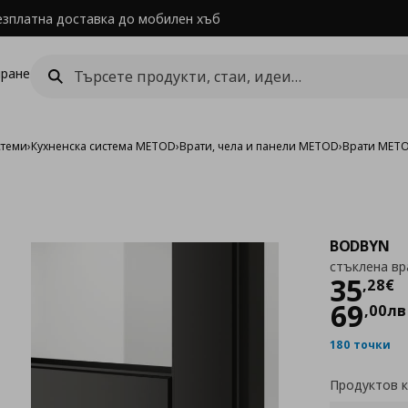
езплатна доставка до мобилен хъб
ране
стеми
›
Кухненска система METOD
›
Врати, чела и панели METOD
›
Врати MET
BODBYN
стъклена вр
Цен
35
,
28
€
69
,
00
лв
180 точки
Продуктов 