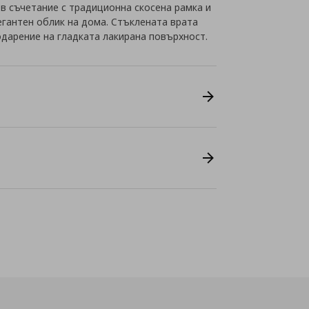
 в съчетание с традиционна скосена рамка и
егантен облик на дома. Стъклената врата
дарение на гладката лакирана повърхност.