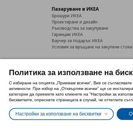
Пазаруване в ИКЕА
Брошури ИКЕА
Проектиране и дизайн
Ръководства за закупуване
Гаранции ИКЕА
Ваучер за подарък ИКЕА
Условия за връщане на закупени стоки
Политика за използване на бис
С избиране на опцията „Приемам всички“, Вие се съгласявате
Политика за използване на бискви
активности. При избор на „Отхвърлям всички“ ще се инсталир
Обща политика за личните данни
категории да приемете като кликнете на "Настройки за използв
Политика за защита на лични данн
бисквитките, опреснете страницата в случай, че оттеглите съгл
Настройки за използване на бисквитки
О
© Inter-IKEA Systems B.V. 1999 - 2025