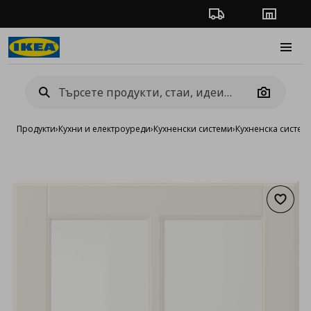
Проследяване на п
Магази
Burge
Camera
Продукти
›
Кухни и електроуреди
›
Кухненски системи
›
Кухненска систе
Добав