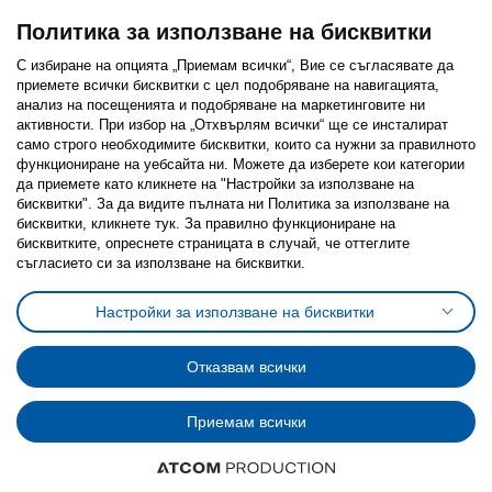
Политика за използване на бисквитки
С избиране на опцията „Приемам всички“, Вие се съгласявате да
приемете всички бисквитки с цел подобряване на навигацията,
Последвайте ни:
анализ на посещенията и подобряване на маркетинговите ни
активности. При избор на „Отхвърлям всички“ ще се инсталират
Facebook
Twitter
Youtube
Pinterest
Instagram
само строго необходимитe бисквитки, които са нужни за правилното
функциониране на уебсайта ни. Можете да изберете кои категории
да приемете като кликнете на "Настройки за използване на
бисквитки". За да видите пълната ни Политика за използване на
бисквитки, кликнете тук. За правилно функциониране на
бисквитките, опреснете страницата в случай, че оттеглите
съгласието си за използване на бисквитки.
Политика за използване на бисквитки (Cookies)
Избор на настройки за използване на бисквитки
Настройки за използване на бисквитки
Условия за ползване на ikea.bg
Обща политика за личните данни
Политика за защита на личните данни на ikea.bg
Общи условия на програма IKEA Family
Отказвам всички
Политика за защита на лични данни на програма IKEA Family
Приемам всички
© Inter-IKEA Systems B.V. 1999 - 2025