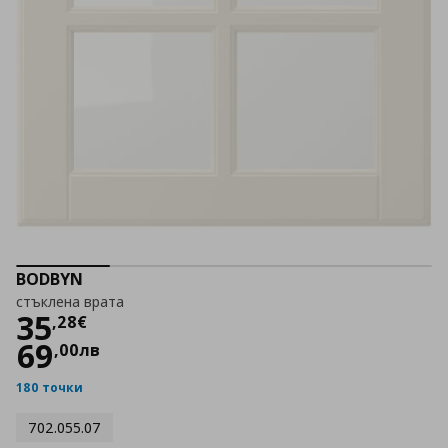
BODBYN
стъклена врата
Цена
35,28 €
35
,
28
€
69
,
00
лв
180 точки
702.055.07