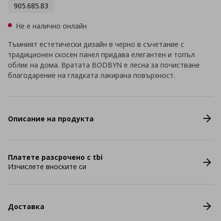
905.685.83
Не е налично онлайн
Тъмният естетически дизайн в черно в съчетание с
традиционен скосен панел придава елегантен и топъл
облик на дома. Вратата BODBYN е лесна за почистване
благодарение на гладката лакирана повърхност.
Описание на продукта
Платете разсрочено с tbi
Изчислете вноските си
Доставка