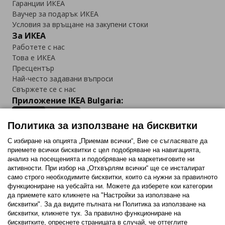
Гаранции ИКЕА
Ваучер за подарък ИКЕА
Условия за връщане на закупени стоки
За ИКЕА
Работете с нас
Това е ИКЕА
Пресцентър
Най-често задавани въпроси
Свържете се с нас
Приложение IKEA Bulgaria:
Политика за използване на бисквитки
С избиране на опцията „Приемам всички“, Вие се съгласявате да
приемете всички бисквитки с цел подобряване на навигацията,
Последвайте ни:
анализ на посещенията и подобряване на маркетинговите ни
активности. При избор на „Отхвърлям всички“ ще се инсталират
Facebook
Twitter
Youtube
Pinterest
Instagram
само строго необходимитe бисквитки, които са нужни за правилното
функциониране на уебсайта ни. Можете да изберете кои категории
да приемете като кликнете на "Настройки за използване на
бисквитки". За да видите пълната ни Политика за използване на
бисквитки, кликнете тук. За правилно функциониране на
бисквитките, опреснете страницата в случай, че оттеглите