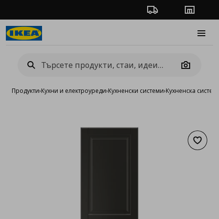
Проследяване на п
Магази
Burge
Camera
Продукти
›
Кухни и електроуреди
›
Кухненски системи
›
Кухненска систе
Добав