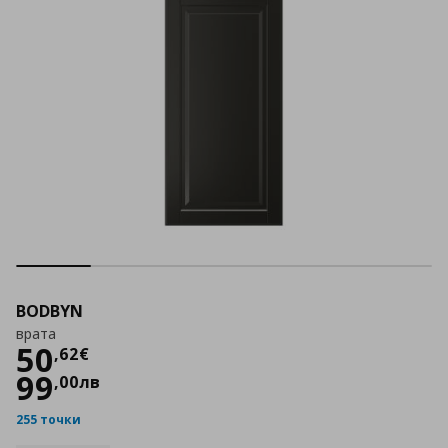
BODBYN
врата
Цена
50,62 €
50
,
62
€
99
,
00
лв
255 точки