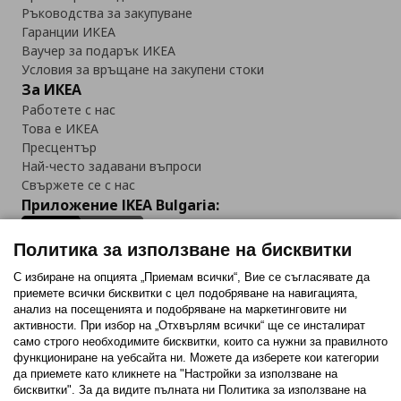
Ръководства за закупуване
Гаранции ИКЕА
Ваучер за подарък ИКЕА
Условия за връщане на закупени стоки
За ИКЕА
Работете с нас
Това е ИКЕА
Пресцентър
Най-често задавани въпроси
Свържете се с нас
Приложение IKEA Bulgaria:
Политика за използване на бисквитки
С избиране на опцията „Приемам всички“, Вие се съгласявате да
приемете всички бисквитки с цел подобряване на навигацията,
Последвайте ни:
анализ на посещенията и подобряване на маркетинговите ни
активности. При избор на „Отхвърлям всички“ ще се инсталират
Facebook
Twitter
Youtube
Pinterest
Instagram
само строго необходимитe бисквитки, които са нужни за правилното
функциониране на уебсайта ни. Можете да изберете кои категории
да приемете като кликнете на "Настройки за използване на
бисквитки". За да видите пълната ни Политика за използване на