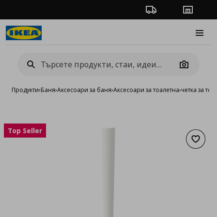
Проследяване на п
Магази
Burge
Camera
Продукти
›
Баня
›
Аксесоари за баня
›
Аксесоари за тоалетна
›
четка за тоа
Top Seller
Добав