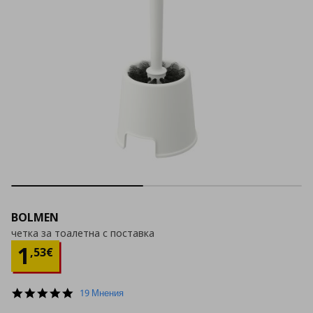
BOLMEN
четка за тоалетна с поставка
Цена
1,53 €
1
,
53
€
4.9
19 Мнения
star