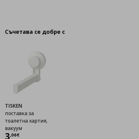
Съчетава се добре с
TISKEN
поставка за
тоалетна хартия,
вакуум
Цена
3,06 €
3
,
06
€