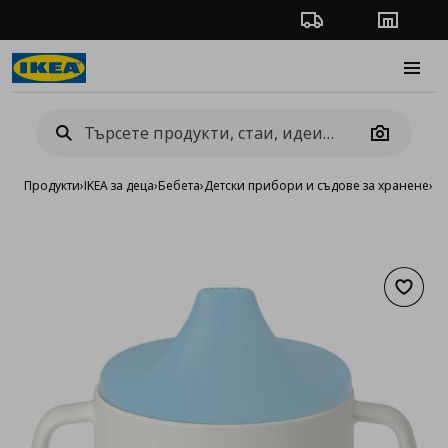
Проследяване на п
Магази
Burge
Camera
Продукти
›
IKEA за деца
›
Бебета
›
Детски прибори и съдове за хранене
›
де
Добав