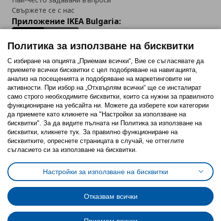
Свържете се с нас
Приложение IKEA Bulgaria:
Политика за използване на бисквитки
С избиране на опцията „Приемам всички“, Вие се съгласявате да
приемете всички бисквитки с цел подобряване на навигацията,
Последвайте ни:
анализ на посещенията и подобряване на маркетинговите ни
активности. При избор на „Отхвърлям всички“ ще се инсталират
Facebook
Twitter
Youtube
Pinterest
Instagram
само строго необходимитe бисквитки, които са нужни за правилното
функциониране на уебсайта ни. Можете да изберете кои категории
да приемете като кликнете на "Настройки за използване на
бисквитки". За да видите пълната ни Политика за използване на
бисквитки, кликнете тук. За правилно функциониране на
бисквитките, опреснете страницата в случай, че оттеглите
съгласието си за използване на бисквитки.
Политика за използване на бисквитки (Cookies)
Избор на настройки за използване на бисквитки
Настройки за използване на бисквитки
Условия за ползване на ikea.bg
Обща политика за личните данни
Политика за защита на личните данни на ikea.bg
Общи условия на програма IKEA Family
Отказвам всички
Политика за защита на лични данни на програма IKEA Family