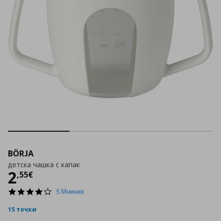
BÖRJA
детска чашка с капак
Цена
2,55 €
2
,
55
€
4.2
5 Мнения
star
rating
15 точки