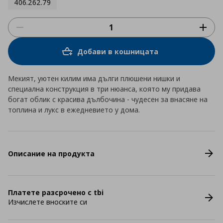
406.262.79
Добави в кошницата
Мекият, уютен килим има дълги плюшени нишки и
специална конструкция в три нюанса, която му придава
богат облик с красива дълбочина - чудесен за внасяне на
топлина и лукс в ежедневието у дома.
Описание на продукта
Платете разсрочено с tbi
Изчислете вноските си