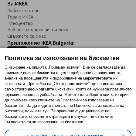
За ИКЕА
Работете с нас
Това е ИКЕА
Пресцентър
Най-често задавани въпроси
Свържете се с нас
Приложение IKEA Bulgaria:
Политика за използване на бисквитки
С избиране на опцията „Приемам всички“, Вие се съгласявате да
приемете всички бисквитки с цел подобряване на навигацията,
Последвайте ни:
анализ на посещенията и подобряване на маркетинговите ни
активности. При избор на „Отхвърлям всички“ ще се инсталират
Facebook
Twitter
Youtube
Pinterest
Instagram
само строго необходимитe бисквитки, които са нужни за правилното
функциониране на уебсайта ни. Можете да изберете кои категории
да приемете като кликнете на "Настройки за използване на
бисквитки". За да видите пълната ни Политика за използване на
бисквитки, кликнете тук. За правилно функциониране на
бисквитките, опреснете страницата в случай, че оттеглите
съгласието си за използване на бисквитки.
Политика за използване на бисквитки (Cookies)
Избор на настройки за използване на бисквитки
Настройки за използване на бисквитки