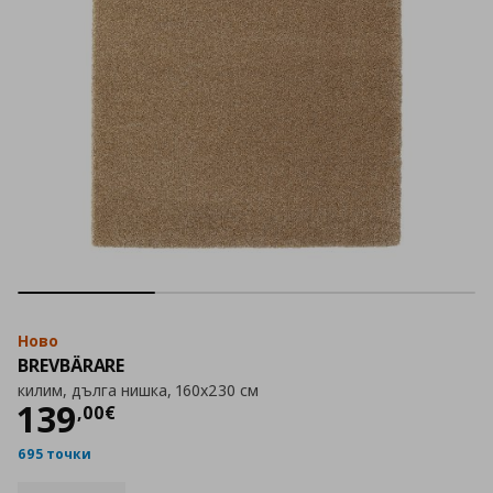
Ново
BREVBÄRARE
килим, дълга нишка, 160x230 см
Цена
139,00 €
139
,
00
€
695 точки