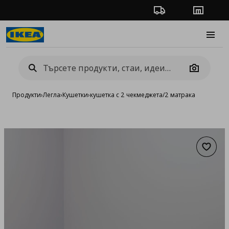
Проследяване на п
Магази
Burge
Camera
Продукти
›
Легла
›
Кушетки
›
кушетка с 2 чекмеджета/2 матрака
Добав