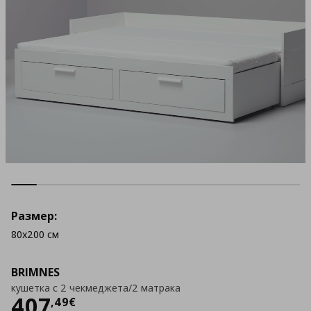
Размер:
80x200 см
BRIMNES
кушетка с 2 чекмеджета/2 матрака
Цена
407,49 €
407
,
49
€