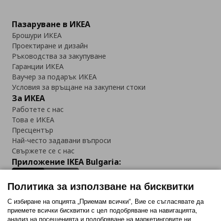
Пазаруване в ИКЕА
Брошури ИКЕА
Проектиране и дизайн
Ръководства за закупуване
Гаранции ИКЕА
Ваучер за подарък ИКЕА
Условия за връщане на закупени стоки
За ИКЕА
Работете с нас
Това е ИКЕА
Пресцентър
Най-често задавани въпроси
Свържете се с нас
Приложение IKEA Bulgaria:
Политика за използване на бисквитки
С избиране на опцията „Приемам всички“, Вие се съгласявате да
приемете всички бисквитки с цел подобряване на навигацията,
Последвайте ни:
анализ на посещенията и подобряване на маркетинговите ни