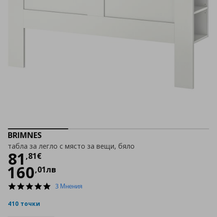
BRIMNES
табла за легло с място за вещи, бяло
Цена
81,81 €
81
,
81
€
160
,
01
лв
5.0
3 Мнения
star
rating
410 точки