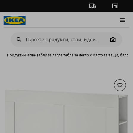
Проследяване на п
Магази
Burge
Camera
Продукти
›
Легла
›
Табли за легла
›
табла за легло с място за вещи, бяло
Добав