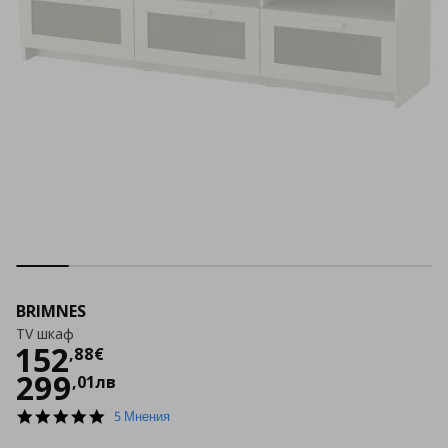
BRIMNES
TV шкаф
Цена
152,88 €
152
,
88
€
299
,
01
лв
4.8
5 Мнения
star