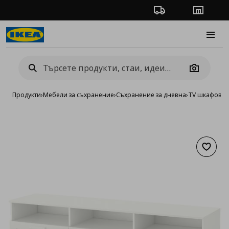
Проследяване на п
Магази
Burge
Camera
Продукти
›
Мебели за съхранение
›
Съхранение за дневна
›
TV шкафове 
Добав