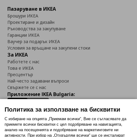
Пазаруване в ИКЕА
Брошури ИКЕА
Проектиране и дизайн
Ръководства за закупуване
Гаранции ИКЕА
Ваучер за подарък ИКЕА
Условия за връщане на закупени стоки
За ИКЕА
Работете с нас
Това е ИКЕА
Пресцентър
Най-често задавани въпроси
Свържете се с нас
Приложение IKEA Bulgaria:
Политика за използване на бисквитки
С избиране на опцията „Приемам всички“, Вие се съгласявате да
приемете всички бисквитки с цел подобряване на навигацията,
Последвайте ни:
анализ на посещенията и подобряване на маркетинговите ни
активности. При избор на „Отхвърлям всички“ ще се инсталират