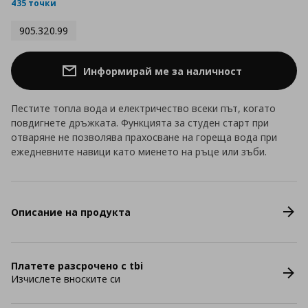
rating
435 точки
905.320.99
Информирай ме за наличност
Пестите топла вода и електричество всеки път, когато
повдигнете дръжката. Функцията за студен старт при
отваряне не позволява прахосване на гореща вода при
ежедневните навици като миенето на ръце или зъби.
Описание на продукта
Платете разсрочено с tbi
Изчислете вноските си