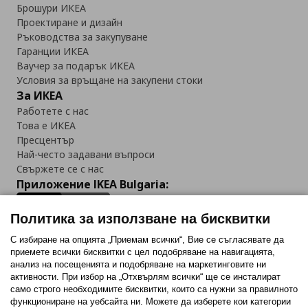
Брошури ИКЕА
Проектиране и дизайн
Ръководства за закупуване
Гаранции ИКЕА
Ваучер за подарък ИКЕА
Условия за връщане на закупени стоки
За ИКЕА
Работете с нас
Това е ИКЕА
Пресцентър
Най-често задавани въпроси
Свържете се с нас
Приложение IKEA Bulgaria:
Политика за използване на бисквитки
С избиране на опцията „Приемам всички“, Вие се съгласявате да
приемете всички бисквитки с цел подобряване на навигацията,
Последвайте ни:
анализ на посещенията и подобряване на маркетинговите ни
активности. При избор на „Отхвърлям всички“ ще се инсталират
Facebook
Twitter
Youtube
Pinterest
Instagram
само строго необходимитe бисквитки, които са нужни за правилното
функциониране на уебсайта ни. Можете да изберете кои категории