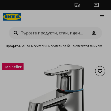
Проследяване на п
Магази
Burge
Camera
Продукти
›
Баня
›
Смесители
›
Смесители за баня
›
смесител за мивка
Top Seller
Добав