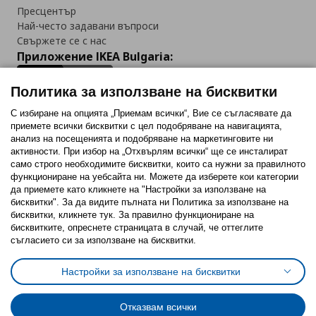
Пресцентър
Най-често задавани въпроси
Свържете се с нас
Приложение IKEA Bulgaria:
Политика за използване на бисквитки
С избиране на опцията „Приемам всички“, Вие се съгласявате да
приемете всички бисквитки с цел подобряване на навигацията,
Последвайте ни:
анализ на посещенията и подобряване на маркетинговите ни
активности. При избор на „Отхвърлям всички“ ще се инсталират
Facebook
Twitter
Youtube
Pinterest
Instagram
само строго необходимитe бисквитки, които са нужни за правилното
функциониране на уебсайта ни. Можете да изберете кои категории
да приемете като кликнете на "Настройки за използване на
бисквитки". За да видите пълната ни Политика за използване на
бисквитки, кликнете тук. За правилно функциониране на
бисквитките, опреснете страницата в случай, че оттеглите
съгласието си за използване на бисквитки.
Политика за използване на бисквитки (Cookies)
Избор на настройки за използване на бисквитки
Настройки за използване на бисквитки
Условия за ползване на ikea.bg
Обща политика за личните данни
Политика за защита на личните данни на ikea.bg
Общи условия на програма IKEA Family
Отказвам всички