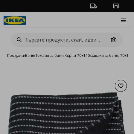
Проследяване на п
Магази
Burge
Camera
Продукти
›
Баня
›
Текстил за баня
›
Кърпи 70х140
›
хавлия за баня, 70x140
Добав