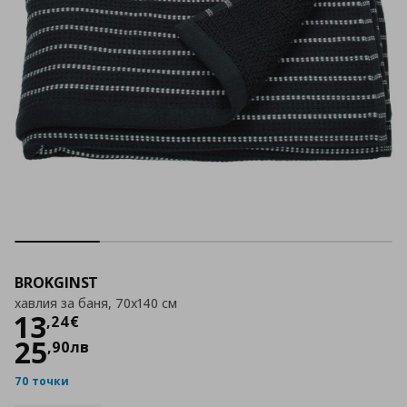
BROKGINST
хавлия за баня, 70x140 см
Цена
13,24 €
13
,
24
€
25
,
90
лв
70 точки