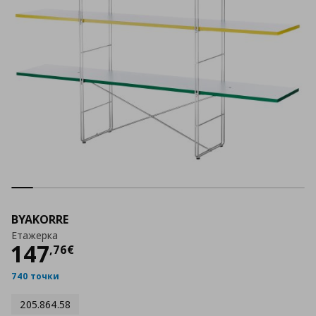
BYAKORRE
Етажерка
Цена
147,76 €
147
,
76
€
740 точки
205.864.58