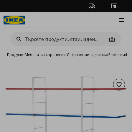
Проследяване на п
Магази
Burge
Camera
Продукти
›
Мебели за съхранение
›
Съхранение за дневна
›
Етажерки
›
Ет
Добав