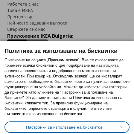
Работете с нас
Това е ИКЕА
Пресцентър
Най-често задавани въпроси
Свържете се с нас
Приложение IKEA Bulgaria:
Политика за използване на бисквитки
С избиране на опцията „Приемам всички“, Вие се съгласявате да
приемете всички бисквитки с цел подобряване на навигацията,
Последвайте ни:
анализ на посещенията и подобряване на маркетинговите ни
активности. При избор на „Отхвърлям всички“ ще се инсталират
Facebook
Twitter
Youtube
Pinterest
Instagram
само строго необходимитe бисквитки, които са нужни за правилното
функциониране на уебсайта ни. Можете да изберете кои категории
да приемете като кликнете на "Настройки за използване на
бисквитки". За да видите пълната ни Политика за използване на
бисквитки, кликнете тук. За правилно функциониране на
бисквитките, опреснете страницата в случай, че оттеглите
съгласието си за използване на бисквитки.
Политика за използване на бисквитки (Cookies)
Избор на настройки за използване на бисквитки
Настройки за използване на бисквитки
Условия за ползване на ikea.bg
Обща политика за личните данни