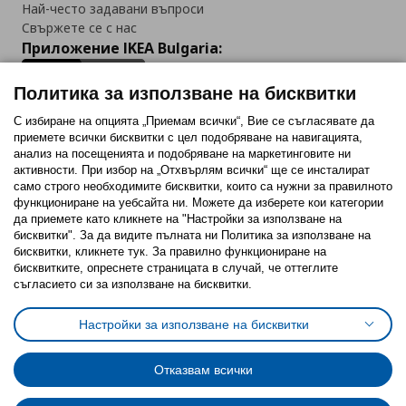
Най-често задавани въпроси
Свържете се с нас
Приложение IKEA Bulgaria:
Политика за използване на бисквитки
С избиране на опцията „Приемам всички“, Вие се съгласявате да
приемете всички бисквитки с цел подобряване на навигацията,
Последвайте ни:
анализ на посещенията и подобряване на маркетинговите ни
активности. При избор на „Отхвърлям всички“ ще се инсталират
Facebook
Twitter
Youtube
Pinterest
Instagram
само строго необходимитe бисквитки, които са нужни за правилното
функциониране на уебсайта ни. Можете да изберете кои категории
да приемете като кликнете на "Настройки за използване на
бисквитки". За да видите пълната ни Политика за използване на
бисквитки, кликнете тук. За правилно функциониране на
бисквитките, опреснете страницата в случай, че оттеглите
съгласието си за използване на бисквитки.
Политика за използване на бисквитки (Cookies)
Избор на настройки за използване на бисквитки
Настройки за използване на бисквитки
Условия за ползване на ikea.bg
Обща политика за личните данни
Политика за защита на личните данни на ikea.bg
Общи условия на програма IKEA Family
Отказвам всички
Политика за защита на лични данни на програма IKEA Family