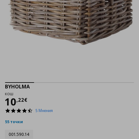
BYHOLMA
кош
Цена
10,22 €
10
,
22
€
4.4
5 Мнения
star
rating
55 точки
001.590.14