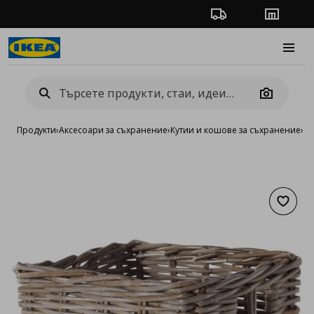
Проследяване на п
Магази
Burge
Camera
Продукти
›
Аксесоари за съхранение
›
Кутии и кошове за съхранение
›
К
Добав