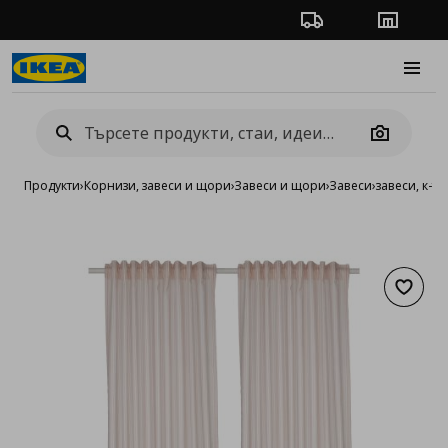
Проследяване на п
Магази
Burge
Camera
Продукти
›
Корнизи, завеси и щори
›
Завеси и щори
›
Завеси
›
завеси, к-т 
Добав