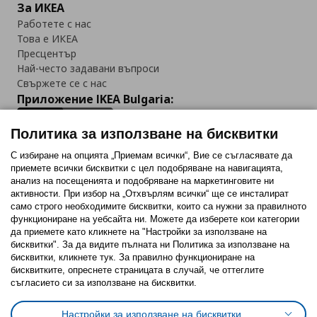
За ИКЕА
Работете с нас
Това е ИКЕА
Пресцентър
Най-често задавани въпроси
Свържете се с нас
Приложение IKEA Bulgaria:
Политика за използване на бисквитки
С избиране на опцията „Приемам всички“, Вие се съгласявате да
приемете всички бисквитки с цел подобряване на навигацията,
Последвайте ни:
анализ на посещенията и подобряване на маркетинговите ни
активности. При избор на „Отхвърлям всички“ ще се инсталират
Facebook
Twitter
Youtube
Pinterest
Instagram
само строго необходимитe бисквитки, които са нужни за правилното
функциониране на уебсайта ни. Можете да изберете кои категории
да приемете като кликнете на "Настройки за използване на
бисквитки". За да видите пълната ни Политика за използване на
бисквитки, кликнете тук. За правилно функциониране на
бисквитките, опреснете страницата в случай, че оттеглите
съгласието си за използване на бисквитки.
Политика за използване на бисквитки (Cookies)
Избор на настройки за използване на бисквитки
Настройки за използване на бисквитки
Условия за ползване на ikea.bg
Обща политика за личните данни