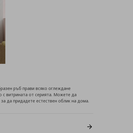
разен ръб прави всяко оглеждане
о с витрината от серията. Можете да
 за да придадете естествен облик на дома.