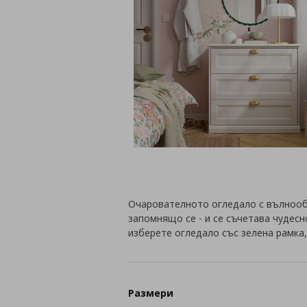
Очарователното огледало с вълнооб
запомнящо се - и се съчетава чудесн
изберете огледало със зелена рамка,
Размери