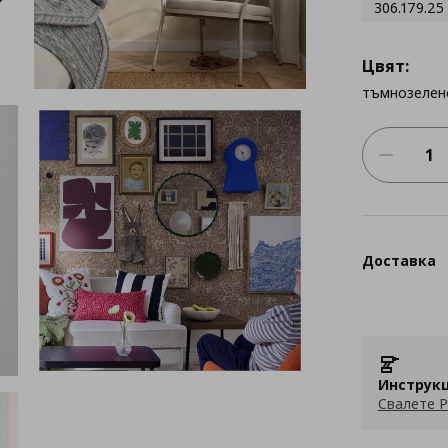
306.179.25
Цвят:
тъмнозелен
Доставка
Инструкц
Свалете P