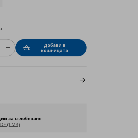
о
Добави в
кошницата
ии за сглобяване
DF (1 MB)