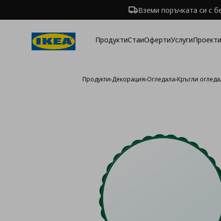
Вземи поръчката си с б
Продукти
Стаи
Оферти
Услуги
Проекти
Продукти
›
Декорация
›
Огледала
›
Кръгли огледа