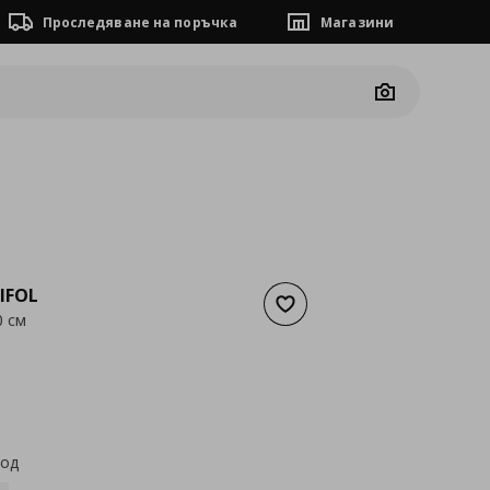
Проследяване на поръчка
Магазини
Camera
IFOL
Добави към списъка с люб
0 см
а
30,63 €
код