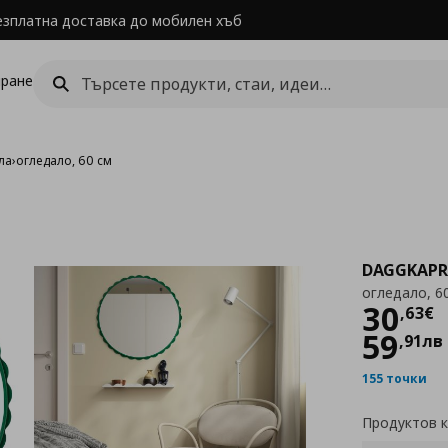
езплатна доставка до мобилен хъб
ране
ла
›
огледало, 60 см
DAGGKAPR
огледало, 6
Цен
30
,
63
€
59
,
91
лв
155 точки
Продуктов 