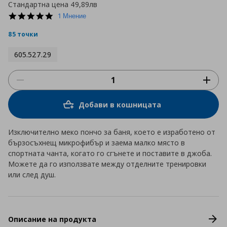
Стандартна цена
49,89лв
5.0
1 Мнение
star
rating
85 точки
605.527.29
Добави в кошницата
Изключително меко пончо за баня, което е изработено от
бързосъхнещ микрофибър и заема малко място в
спортната чанта, когато го сгънете и поставите в джоба.
Можете да го използвате между отделните тренировки
или след душ.
Описание на продукта