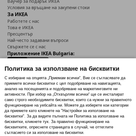
Ваучер за подарък ИКЕА
Условия за връщане на закупени стоки
За ИКЕА
Работете с нас
Това е ИКЕА
Пресцентър
Най-често задавани въпроси
Свържете се с нас
Приложение IKEA Bulgaria:
Политика за използване на бисквитки
С избиране на опцията „Приемам всички“, Вие се съгласявате да
приемете всички бисквитки с цел подобряване на навигацията,
Последвайте ни:
анализ на посещенията и подобряване на маркетинговите ни
активности. При избор на „Отхвърлям всички“ ще се инсталират
Facebook
Twitter
Youtube
Pinterest
Instagram
само строго необходимитe бисквитки, които са нужни за правилното
функциониране на уебсайта ни. Можете да изберете кои категории
да приемете като кликнете на "Настройки за използване на
бисквитки". За да видите пълната ни Политика за използване на
бисквитки, кликнете тук. За правилно функциониране на
бисквитките, опреснете страницата в случай, че оттеглите
съгласието си за използване на бисквитки.
Политика за използване на бисквитки (Cookies)