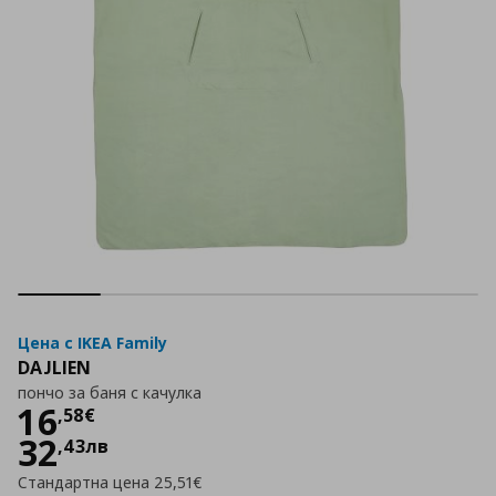
Цена с IKEA Family
DAJLIEN
пончо за баня с качулка
Цена
16,58 €
16
,
58
€
32
,
43
лв
Стандартна цена
25,51€