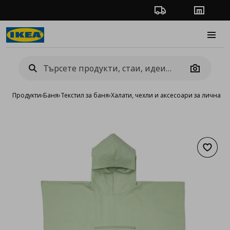
Проследяване на п
Магази
Burge
Camera
Продукти
›
Баня
›
Текстил за баня
›
Халати, чехли и аксесоари за лична г
Добав