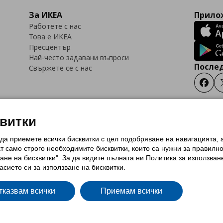
За ИКЕА
Прилож
Работете с нас
Това е ИКЕА
Пресцентър
Най-често задавани въпроси
Послед
Свържете се с нас
Faceb
квитки
 да приемете всички бисквитки с цел подобряване на навигацията,
тки (Cookies)
Избор на настройки за използване на бисквитки
Условия за п
ат само строго необходимитe бисквитки, които са нужни за правилн
Политика за защита на личните данни на ikea.bg
Общи условия на програма
ане на бисквитки". За да видите пълната ни Политика за използван
и на програма IKEA Family
асието си за използване на бисквитки.
тказвам всички
Приемам всички