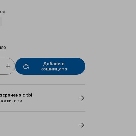
код
яло
Добави в
кошницата
зсрочено с tbi
носките си