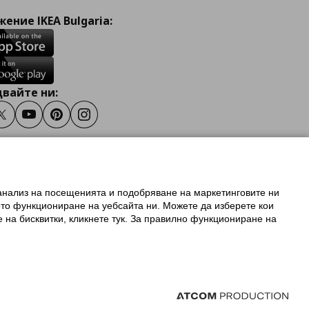
ение IKEA Bulgaria:
вайте ни:
ook
Twitter
Youtube
Pinterest
Instagram
 анализ на посещенията и подобряване на маркетинговите ни
олзване на ikea.bg
ото функциониране на уебсайта ни. Можете да изберете кои
 IKEA Family
е на бисквитки, кликнете тук. За правилно функциониране на