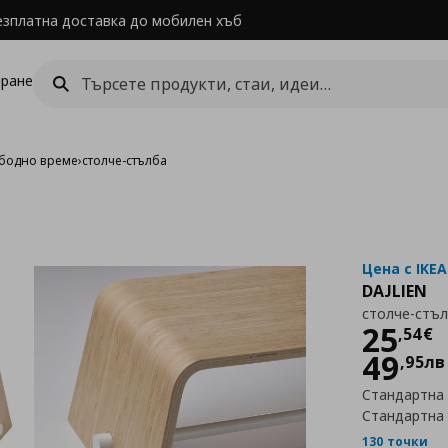
езплатна доставка до мобилен хъб
ране
бодно време
›
столче-стълба
Цена с IKEA
DAJLIEN
столче-стъ
Цен
25
,
54
€
49
,
95
лв
Стандартна
Стандартна
130 точки