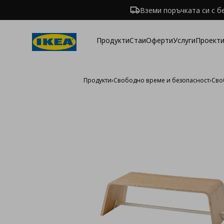
Вземи поръчката си с б
Продукти
Стаи
Оферти
Услуги
Проекти
Продукти
›
Свободно време и безопасност
›
Сво