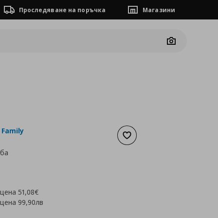
Проследяване на поръчка
Магазини
Camera
 Family
Добави към списъка с люб
лба
а
25,54 €
 цена
51,08€
 цена
99,90лв