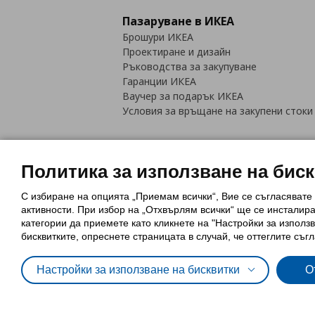
Пазаруване в ИКЕА
Брошури ИКЕА
Проектиране и дизайн
Ръководства за закупуване
Гаранции ИКЕА
Ваучер за подарък ИКЕА
Условия за връщане на закупени стоки
Политика за използване на бис
С избиране на опцията „Приемам всички“, Вие се съгласявате
Политика за използване на бискви
активности. При избор на „Отхвърлям всички“ ще се инсталир
Обща политика за личните данни
категории да приемете като кликнете на "Настройки за използв
Политика за защита на лични данн
бисквитките, опреснете страницата в случай, че оттеглите съгл
Настройки за използване на бисквитки
О
© Inter-IKEA Systems B.V. 1999 - 2025