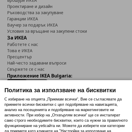
Брошури ИКЕА
Проектиране и дизайн
Ръководства за закупуване
Гаранции ИКЕА
Ваучер за подарък ИКЕА
Условия за връщане на закупени стоки
За ИКЕА
Работете с нас
Това е ИКЕА
Пресцентър
Най-често задавани въпроси
Свържете се с нас
Приложение IKEA Bulgaria:
Политика за използване на бисквитки
С избиране на опцията „Приемам всички“, Вие се съгласявате да
приемете всички бисквитки с цел подобряване на навигацията,
Последвайте ни:
анализ на посещенията и подобряване на маркетинговите ни
активности. При избор на „Отхвърлям всички“ ще се инсталират
Facebook
Twitter
Youtube
Pinterest
Instagram
само строго необходимитe бисквитки, които са нужни за правилното
функциониране на уебсайта ни. Можете да изберете кои категории
да приемете като кликнете на "Настройки за използване на