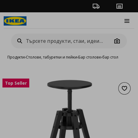
Проследяване на п
Магази
Burge
Camera
Продукти
›
Столове, табуретки и пейки
›
Бар столове
›
бар стол
Top Seller
Добав