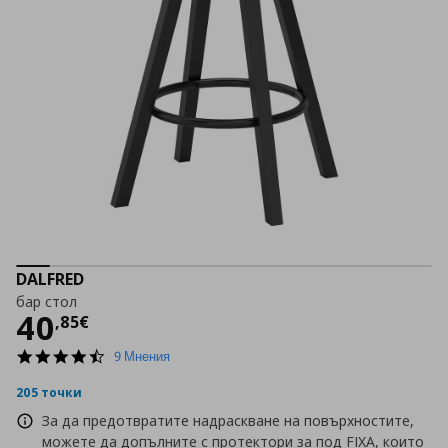
DALFRED
бар стол
Цена
40,85 €
40
,
85
€
4.4
9 Мнения
star
rating
205 точки
За да предотвратите надраскване на повърхностите,
можете да допълните с протектори за под FIXA, които