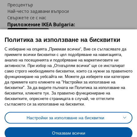
Пресцентър
Най-често задавани въпроси
Свържете се с нас
Приложение IKEA Bulgaria:
Политика за използване на бисквитки
С избиране на опцията „Приемам всички“, Вие се съгласявате да
приемете всички бисквитки с цел подобряване на навигацията,
Последвайте ни:
анализ на посещенията и подобряване на маркетинговите ни
активности. При избор на „Отхвърлям всички“ ще се инсталират
Facebook
Twitter
Youtube
Pinterest
Instagram
само строго необходимитe бисквитки, които са нужни за правилното
функциониране на уебсайта ни. Можете да изберете кои категории
да приемете като кликнете на "Настройки за използване на
бисквитки". За да видите пълната ни Политика за използване на
бисквитки, кликнете тук. За правилно функциониране на
бисквитките, опреснете страницата в случай, че оттеглите
съгласието си за използване на бисквитки.
Политика за използване на бисквитки (Cookies)
Избор на настройки за използване на бисквитки
Настройки за използване на бисквитки
Условия за ползване на ikea.bg
Обща политика за личните данни
Политика за защита на личните данни на ikea.bg
Общи условия на програма IKEA Family
Отказвам всички