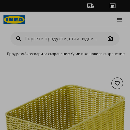
Проследяване на п
Магази
Burge
Camera
Продукти
›
Аксесоари за съхранение
›
Кутии и кошове за съхранение
›
К
Добав