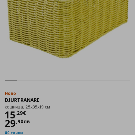
Ново
DJURTRANARE
кошница, 25x35x19 см
Цена
15,29 €
15
,
29
€
29
,
90
лв
80 точки