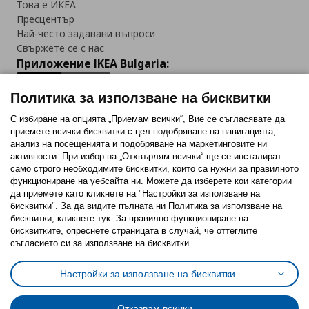
Това е ИКЕА
Пресцентър
Най-често задавани въпроси
Свържете се с нас
Приложение IKEA Bulgaria:
Политика за използване на бисквитки
С избиране на опцията „Приемам всички“, Вие се съгласявате да
приемете всички бисквитки с цел подобряване на навигацията,
Последвайте ни:
анализ на посещенията и подобряване на маркетинговите ни
активности. При избор на „Отхвърлям всички“ ще се инсталират
Facebook
Twitter
Youtube
Pinterest
Instagram
само строго необходимитe бисквитки, които са нужни за правилното
функциониране на уебсайта ни. Можете да изберете кои категории
да приемете като кликнете на "Настройки за използване на
бисквитки". За да видите пълната ни Политика за използване на
бисквитки, кликнете тук. За правилно функциониране на
бисквитките, опреснете страницата в случай, че оттеглите
съгласието си за използване на бисквитки.
Политика за използване на бисквитки (Cookies)
Избор на настройки за използване на бисквитки
Настройки за използване на бисквитки
Условия за ползване на ikea.bg
Обща политика за личните данни
Политика за защита на личните данни на ikea.bg
Общи условия на програма IKEA Family
Отказвам всички