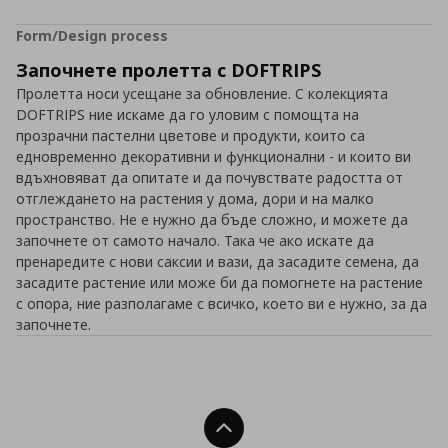
Form/Design process
Започнете пролетта с DOFTRIPS
Пролетта носи усещане за обновление. С колекцията
DOFTRIPS ние искаме да го уловим с помощта на
прозрачни пастелни цветове и продукти, които са
едновременно декоративни и функционални - и които ви
вдъхновяват да опитате и да почувствате радостта от
отглеждането на растения у дома, дори и на малко
пространство. Не е нужно да бъде сложно, и можете да
започнете от самото начало. Така че ако искате да
пренаредите с нови саксии и вази, да засадите семена, да
засадите растение или може би да помогнете на растение
с опора, ние разполагаме с всичко, което ви е нужно, за да
започнете.
Нагоре