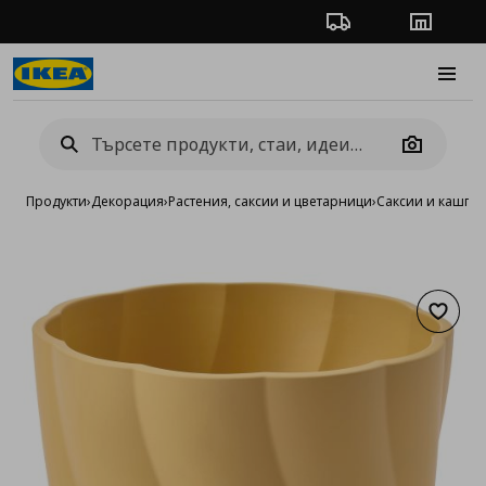
Проследяване на п
Магази
Burge
Camera
Продукти
›
Декорация
›
Растения, саксии и цветарници
›
Саксии и кашпи
›
Добав