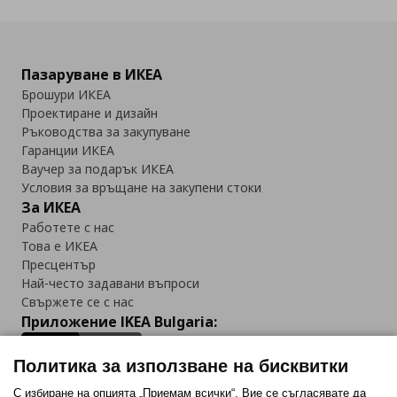
Пазаруване в ИКЕА
Брошури ИКЕА
Проектиране и дизайн
Ръководства за закупуване
Гаранции ИКЕА
Ваучер за подарък ИКЕА
Условия за връщане на закупени стоки
За ИКЕА
Работете с нас
Това е ИКЕА
Пресцентър
Най-често задавани въпроси
Свържете се с нас
Приложение IKEA Bulgaria:
Политика за използване на бисквитки
С избиране на опцията „Приемам всички“, Вие се съгласявате да