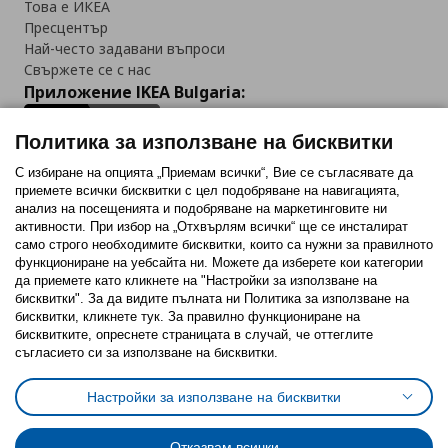
Това е ИКЕА
Пресцентър
Най-често задавани въпроси
Свържете се с нас
Приложение IKEA Bulgaria:
Политика за използване на бисквитки
С избиране на опцията „Приемам всички“, Вие се съгласявате да
приемете всички бисквитки с цел подобряване на навигацията,
Последвайте ни:
анализ на посещенията и подобряване на маркетинговите ни
активности. При избор на „Отхвърлям всички“ ще се инсталират
Facebook
Twitter
Youtube
Pinterest
Instagram
само строго необходимитe бисквитки, които са нужни за правилното
функциониране на уебсайта ни. Можете да изберете кои категории
да приемете като кликнете на "Настройки за използване на
бисквитки". За да видите пълната ни Политика за използване на
бисквитки, кликнете тук. За правилно функциониране на
бисквитките, опреснете страницата в случай, че оттеглите
съгласието си за използване на бисквитки.
Политика за използване на бисквитки (Cookies)
Избор на настройки за използване на бисквитки
Настройки за използване на бисквитки
Условия за ползване на ikea.bg
Обща политика за личните данни
Политика за защита на личните данни на ikea.bg
Общи условия на програма IKEA Family
Отказвам всички