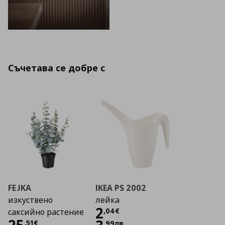
Съчетава се добре с
FEJKA
IKEA PS 2002
изкуствено
лейка
Цена
2,04 €
2
,
04
€
саксийно растение
Цена
25,51 €
,
51
€
,
99
лв