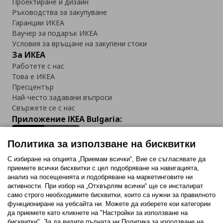
Проектиране и дизайн
Ръководства за закупуване
Гаранции ИКЕА
Ваучер за подарък ИКЕА
Условия за връщане на закупени стоки
За ИКЕА
Работете с нас
Това е ИКЕА
Пресцентър
Най-често задавани въпроси
Свържете се с нас
Приложение IKEA Bulgaria:
Политика за използване на бисквитки
С избиране на опцията „Приемам всички“, Вие се съгласявате да
приемете всички бисквитки с цел подобряване на навигацията,
Последвайте ни:
анализ на посещенията и подобряване на маркетинговите ни
активности. При избор на „Отхвърлям всички“ ще се инсталират
Facebook
Twitter
Youtube
Pinterest
Instagram
само строго необходимитe бисквитки, които са нужни за правилното
функциониране на уебсайта ни. Можете да изберете кои категории
да приемете като кликнете на "Настройки за използване на
бисквитки". За да видите пълната ни Политика за използване на