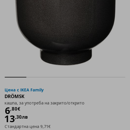
Цена с IKEA Family
DRÖMSK
кашпа, за употреба на закрито/открито
Цена
6,80 €
6
,
80
€
13
,
30
лв
Стандартна цена
9,71€