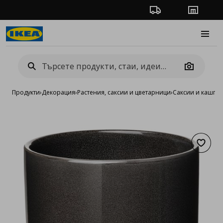
Проследяване на п
Магази
Burge
Camera
Продукти
›
Декорация
›
Растения, саксии и цветарници
›
Саксии и кашпи
›
Добав