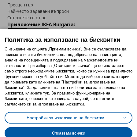
Пресцентър
Най-често задавани въпроси
Свържете се с нас
Приложение IKEA Bulgaria:
Политика за използване на бисквитки
С избиране на опцията „Приемам всички“, Вие се съгласявате да
приемете всички бисквитки с цел подобряване на навигацията,
Последвайте ни:
анализ на посещенията и подобряване на маркетинговите ни
активности. При избор на „Отхвърлям всички“ ще се инсталират
Facebook
Twitter
Youtube
Pinterest
Instagram
само строго необходимитe бисквитки, които са нужни за правилното
функциониране на уебсайта ни. Можете да изберете кои категории
да приемете като кликнете на "Настройки за използване на
бисквитки". За да видите пълната ни Политика за използване на
бисквитки, кликнете тук. За правилно функциониране на
бисквитките, опреснете страницата в случай, че оттеглите
съгласието си за използване на бисквитки.
Политика за използване на бисквитки (Cookies)
Избор на настройки за използване на бисквитки
Настройки за използване на бисквитки
Условия за ползване на ikea.bg
Обща политика за личните данни
Политика за защита на личните данни на ikea.bg
Общи условия на програма IKEA Family
Отказвам всички