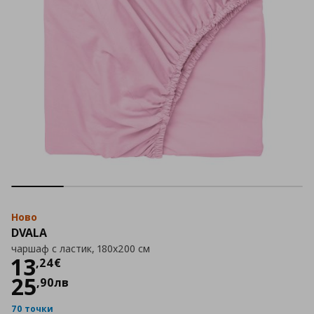
Ново
DVALA
чаршаф с ластик, 180x200 см
Цена
13,24 €
13
,
24
€
25
,
90
лв
70 точки