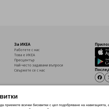
За ИКЕА
Прилож
Работете с нас
Това е ИКЕА
Пресцентър
Най-често задавани въпроси
Послед
Свържете се с нас
Faceb
квитки
 да приемете всички бисквитки с цел подобряване на навигацията,
тки (Cookies)
Избор на настройки за използване на бисквитки
Условия за п