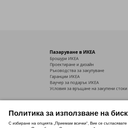
Пазаруване в ИКЕА
Брошури ИКЕА
Проектиране и дизайн
Ръководства за закупуване
Гаранции ИКЕА
Ваучер за подарък ИКЕА
Условия за връщане на закупени стоки
Политика за използване на бис
С избиране на опцията „Приемам всички“, Вие се съгласявате
Политика за използване на бискви