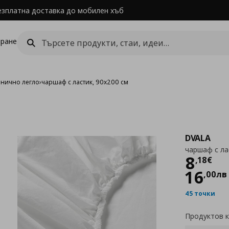
езплатна доставка до мобилен хъб
ране
инично легло
›
чаршаф с ластик, 90x200 см
DVALA
чаршаф с ла
Цен
8
,
18
€
16
,
00
лв
45 точки
Продуктов 