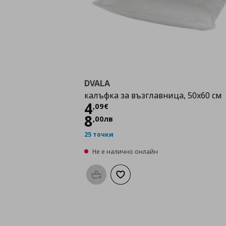
DVALA
калъфка за възглавница, 50x60 см
Цена
4,09 €
4
,
09
€
8
,
00
лв
25 точки
Не е налично онлайн
Προσθήκη στο καλάθι
Добави към списъка с любими