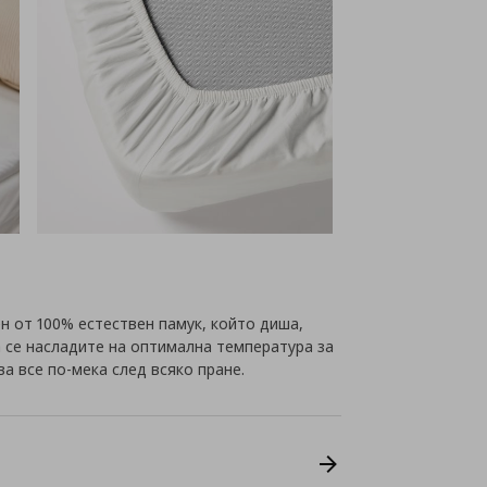
н от 100% естествен памук, който диша,
а се насладите на оптимална температура за
а все по-мека след всяко пране.