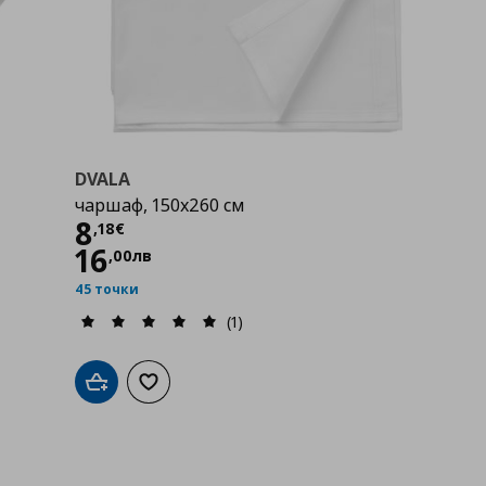
DVALA
чаршаф, 150x260 см
Цена
8,18 €
8
,
18
€
16
,
00
лв
45 точки
(1)
Добави в кошницата
Добави към списъка с любими