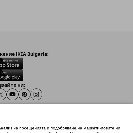
ение IKEA Bulgaria:
вайте ни:
ook
Twitter
Youtube
Pinterest
Instagram
 анализ на посещенията и подобряване на маркетинговите ни
олзване на ikea.bg