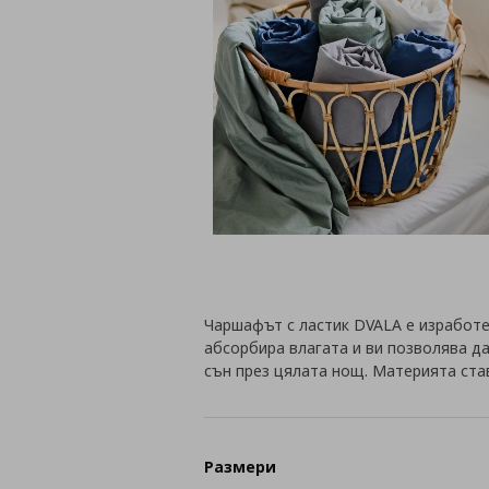
Чаршафът с ластик DVALA е изработе
абсорбира влагата и ви позволява д
сън през цялата нощ. Материята став
Размери