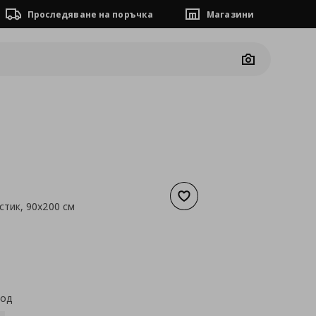
Проследяване на поръчка
Магазини
Camera
Добави към списъка с люб
стик, 90x200 см
а
8,18 €
код