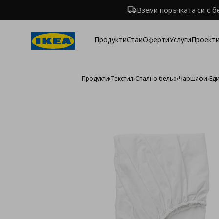
Вземи поръчката си с б
Продукти
Стаи
Оферти
Услуги
Проекти
Продукти
›
Текстил
›
Спално бельо
›
Чаршафи
›
Ед