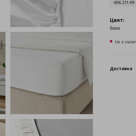
406.211.49
Цвят:
бяло
Не е нали
Доставка