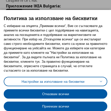
Свържете се с нас
Приложение IKEA Bulgaria:
Политика за използване на бисквитки
С избиране на опцията „Приемам всички“, Вие се съгласявате да
приемете всички бисквитки с цел подобряване на навигацията,
Последвайте ни:
анализ на посещенията и подобряване на маркетинговите ни
активности. При избор на „Отхвърлям всички“ ще се инсталират
Facebook
Twitter
Youtube
Pinterest
Instagram
само строго необходимитe бисквитки, които са нужни за правилното
функциониране на уебсайта ни. Можете да изберете кои категории
да приемете като кликнете на "Настройки за използване на
бисквитки". За да видите пълната ни Политика за използване на
бисквитки, кликнете тук. За правилно функциониране на
бисквитките, опреснете страницата в случай, че оттеглите
съгласието си за използване на бисквитки.
Политика за използване на бисквитки (Cookies)
Избор на настройки за използване на бисквитки
Настройки за използване на бисквитки
Условия за ползване на ikea.bg
Обща политика за личните данни
Политика за защита на личните данни на ikea.bg
Общи условия на програма IKEA Family
Отказвам всички
Политика за защита на лични данни на програма IKEA Family
Приемам всички