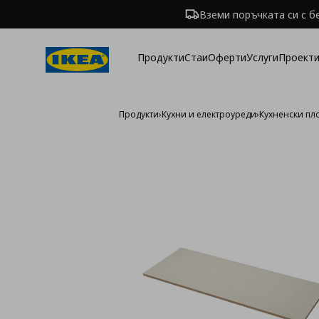
Вземи поръчката си с б
Продукти
Стаи
Оферти
Услуги
Проекти
Продукти
›
Кухни и електроуреди
›
Кухненски пл