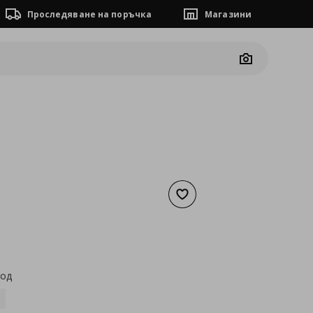
Проследяване на поръчка
Магазини
Camera
Добави към списъка с люб
а
86,92 €
код