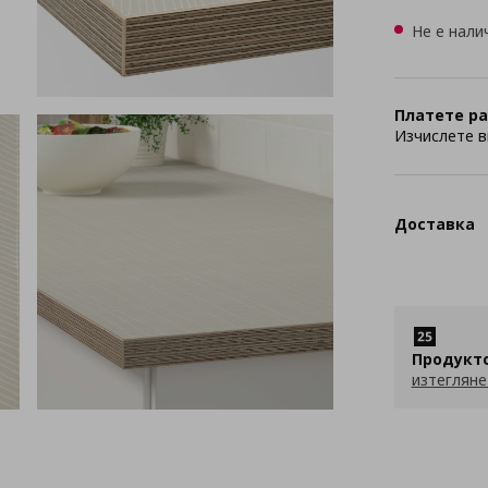
Не е нали
Платете ра
Изчислете в
Доставка
Продукт
изтегляне