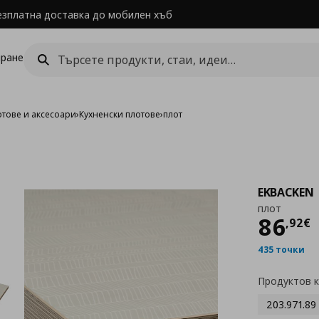
езплатна доставка до мобилен хъб
ране
отове и аксесоари
›
Кухненски плотове
›
плот
EKBACKEN
плот
Цен
86
,
92
€
435 точки
Продуктов 
203.971.89