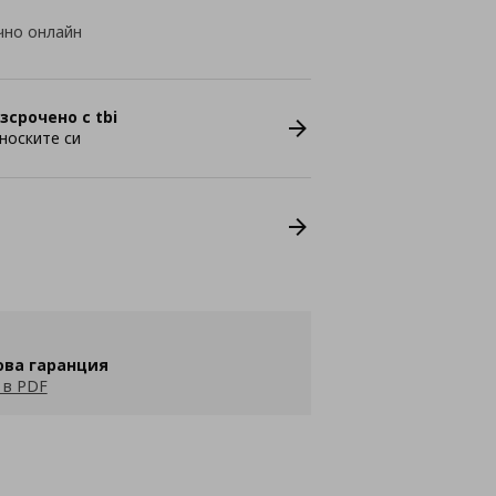
чно онлайн
зсрочено с tbi
носките си
ова гаранция
 в PDF