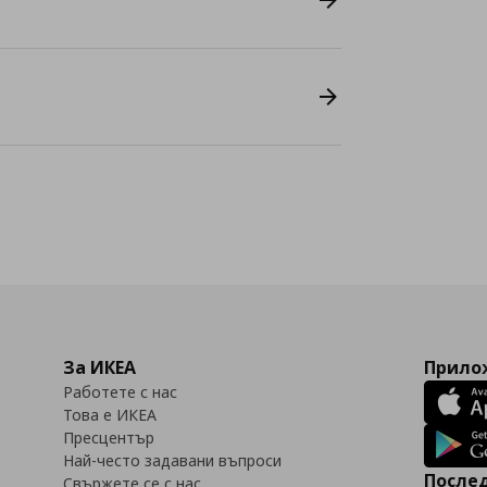
За ИКЕА
Прилож
Работете с нас
Това е ИКЕА
Пресцентър
Най-често задавани въпроси
Послед
Свържете се с нас