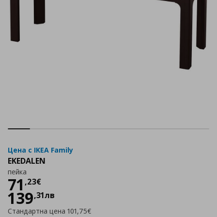
Цена с IKEA Family
EKEDALEN
пейка
Цена
71,23 €
71
,
23
€
139
,
31
лв
Стандартна цена
101,75€