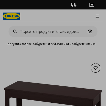
Проследяване на п
Магази
Burge
Camera
Продукти
›
Столове, табуретки и пейки
›
Пейки и табуретки
›
пейка
Добав