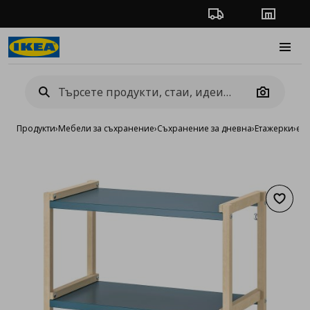
Проследяване на п
Магази
Burge
Camera
Продукти
›
Мебели за съхранение
›
Съхранение за дневна
›
Етажерки
›
ет
Добав