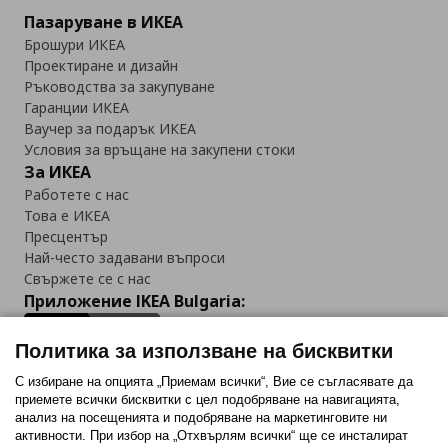
Пазаруване в ИКЕА
Брошури ИКЕА
Проектиране и дизайн
Ръководства за закупуване
Гаранции ИКЕА
Ваучер за подарък ИКЕА
Условия за връщане на закупени стоки
За ИКЕА
Работете с нас
Това е ИКЕА
Пресцентър
Най-често задавани въпроси
Свържете се с нас
Приложение IKEA Bulgaria:
Политика за използване на бисквитки
С избиране на опцията „Приемам всички“, Вие се съгласявате да
приемете всички бисквитки с цел подобряване на навигацията,
Последвайте ни:
анализ на посещенията и подобряване на маркетинговите ни
активности. При избор на „Отхвърлям всички“ ще се инсталират
Facebook
Twitter
Youtube
Pinterest
Instagram