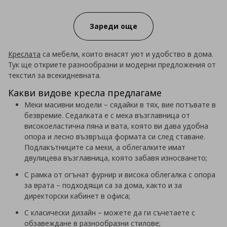
Зареди още
Креслата
са мебели, които внасят уют и удобство в дома.
Тук ще откриете разнообразни и модерни предложения от
текстил за всекидневната.
Какви видове кресла предлагаме
Меки масивни модели – сядайки в тях, вие потъвате в
безвремие. Седалката е с мека възглавница от
високоеластична пяна и вата, която ви дава удобна
опора и лесно възвръща формата си след ставане.
Подлакътниците са меки, а облегалките имат
двулицева възглавница, която забавя износването;
С рамка от огънат фурнир и висока облегалка с опора
за врата – подходящи са за дома, както и за
директорски кабинет в офиса;
С класически дизайн – можете да ги съчетаете с
обзавеждане в разнообразни стилове;