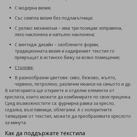
С модерна визия;
Със семпла визия без подлакътници;
С релакс механизъм – има три позиции: изправена,
леко наклонена и напълно наклонена;
С винтидж дизайн – заоблените форми,
традиционната визия и кадифеният текстил го
превръщат в истинско бижу за всяко помещение;
Столове
;
В разнообразни цветове: сиво, бежово, жълто,
червено, петролено, различни нюанси на синьото и др.
В категорията ще откриете и отделни елементи от
креслата, които можете да комбинирате по своя преценка.
Сред възможностите са: фурнирна рамка за кресло,
седалка, възглавници, облегалки. А с колоритните
тапицерии от текстил, можете да преобразявате креслото
за минута.
Как да поддържате текстила