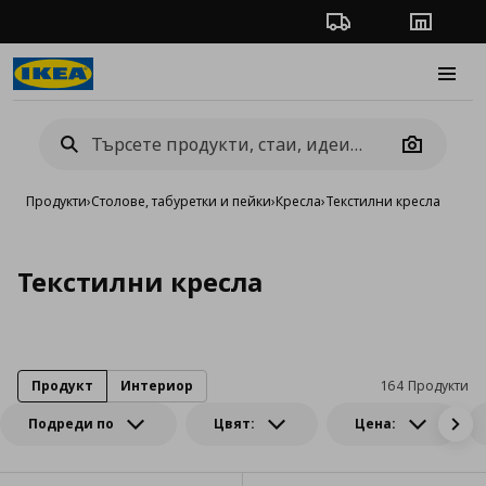
Проследяване на п
Магази
Burge
Camera
Продукти
›
Столове, табуретки и пейки
›
Кресла
›
Текстилни кресла
Текстилни кресла
Продукт
Интериор
164 Продукти
Подреди по
Цвят:
Цена: