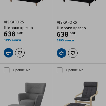
VISKAFORS
VISKAFORS
Широко кресло
Широко кресло
Цена
638,60 €
638
Цена
638,60 €
638
,
60
€
,
60
€
3195 точки
3195 точки
Добави в кошницата
Добави към списъка с любими
Добави в кошницата
Добави към списъка
Сравнение
Сравнение