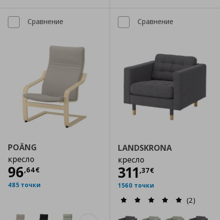
Сравнение
Сравнение
POÄNG
LANDSKRONA
кресло
кресло
Цена
96,64 €
96
Цена
311,37 €
311
,
64
€
,
37
€
485 точки
1560 точки
(2)