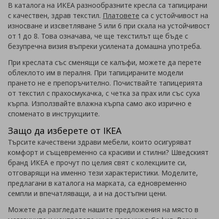
В каталога на ИКЕА разнообразните кресла са тапицирани
с качествен, здрав текстил.
Платовете
са с устойчивост на
износване и изсветляване 5 или 6 при скала на устойчивост
от 1 до 8. Това означава, че ще текстилът ще бъде с
безупречна визия въпреки усилената домашна употреба.
При креслата със сменящи се калъфи, можете да перете
облеклото им в пералня. При тапицираните модели
прането не е препоръчително. Почиствайте тапицерията
от текстил с прахосмукачка, с четка за прах или със суха
кърпа. Използвайте влажна кърпа само ако изрично е
споменато в инструкциите.
Защо да изберете от IKEA
Търсите качествени здрави мебели, които осигуряват
комфорт и същевременно са красиви и стилни? Шведският
бранд ИКЕА е прочут по целия свят с колекциите си,
отговарящи на именно тези характеристики. Моделите,
предлагани в каталога на марката, са едновременно
семпли и впечатляващи, а и на достъпни цени.
Можете да разгледате нашите предложения на място в