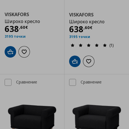
VISKAFORS
VISKAFORS
Широко кресло
Широко кресло
Цена
638,60 €
638
Цена
638,60 €
638
,
60
€
,
60
€
3195 точки
3195 точки
(1)
Добави в кошницата
Добави към списъка с любими
Добави в кошницата
Добави към списъка
Сравнение
Сравнение