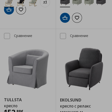
+
1
Добави в кошницата
Добави към списъка с любими
Добави в кошницата
Добави към списъка
Сравнение
Сравнение
TULLSTA
EKOLSUND
кресло
кресло с релакс
,
88
€