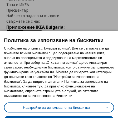
Това е ИКЕА
Пресцентър
Най-често задавани въпроси
Свържете се с нас
Приложение IKEA Bulgaria:
Политика за използване на бисквитки
С избиране на опцията „Приемам всички“, Вие се съгласявате да
приемете всички бисквитки с цел подобряване на навигацията,
Последвайте ни:
анализ на посещенията и подобряване на маркетинговите ни
активности. При избор на „Отхвърлям всички“ ще се инсталират
Facebook
Twitter
Youtube
Pinterest
Instagram
само строго необходимитe бисквитки, които са нужни за правилното
функциониране на уебсайта ни. Можете да изберете кои категории
да приемете като кликнете на "Настройки за използване на
бисквитки". За да видите пълната ни Политика за използване на
бисквитки, кликнете тук. За правилно функциониране на
бисквитките, опреснете страницата в случай, че оттеглите
съгласието си за използване на бисквитки.
Политика за използване на бисквитки (Cookies)
Избор на настройки за използване на бисквитки
Настройки за използване на бисквитки
Условия за ползване на ikea.bg
Обща политика за личните данни
Политика за защита на личните данни на ikea.bg